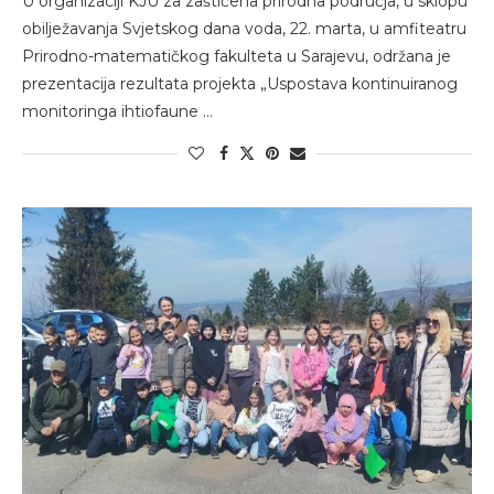
U organizaciji KJU za zaštićena prirodna područja, u sklopu
obilježavanja Svjetskog dana voda, 22. marta, u amfiteatru
Prirodno-matematičkog fakulteta u Sarajevu, održana je
prezentacija rezultata projekta „Uspostava kontinuiranog
monitoringa ihtiofaune …