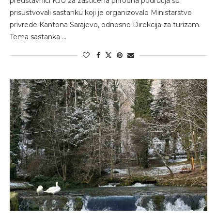
predstavnici KJU za zaštićena prirodna područja su
prisustvovali sastanku koji je organizovalo Ministarstvo
privrede Kantona Sarajevo, odnosno Direkcija za turizam.
Tema sastanka …