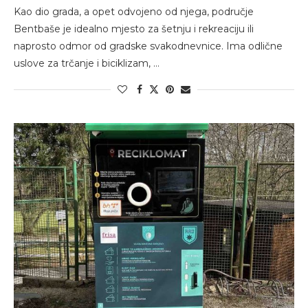
Kao dio grada, a opet odvojeno od njega, područje
Bentbaše je idealno mjesto za šetnju i rekreaciju ili
naprosto odmor od gradske svakodnevnice. Ima odlične
uslove za trčanje i biciklizam, …