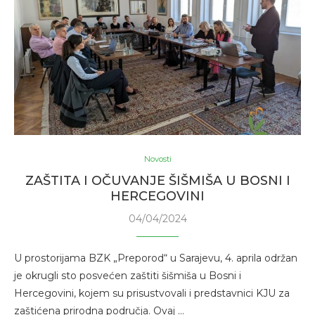
Novosti
ZAŠTITA I OČUVANJE ŠIŠMIŠA U BOSNI I
HERCEGOVINI
04/04/2024
U prostorijama BZK „Preporod“ u Sarajevu, 4. aprila održan
je okrugli sto posvećen zaštiti šišmiša u Bosni i
Hercegovini, kojem su prisustvovali i predstavnici KJU za
zaštićena prirodna područja. Ovaj …