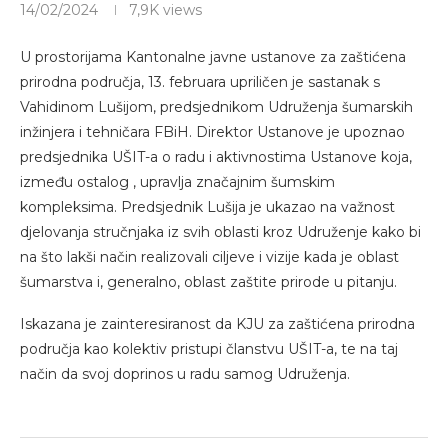
14/02/2024
7,9K
views
U prostorijama Kantonalne javne ustanove za zaštićena
prirodna područja, 13. februara upriličen je sastanak s
Vahidinom Lušijom, predsjednikom Udruženja šumarskih
inžinjera i tehničara FBiH. Direktor Ustanove je upoznao
predsjednika UŠIT-a o radu i aktivnostima Ustanove koja,
između ostalog , upravlja značajnim šumskim
kompleksima. Predsjednik Lušija je ukazao na važnost
djelovanja stručnjaka iz svih oblasti kroz Udruženje kako bi
na što lakši način realizovali ciljeve i vizije kada je oblast
šumarstva i, generalno, oblast zaštite prirode u pitanju.
Iskazana je zainteresiranost da KJU za zaštićena prirodna
područja kao kolektiv pristupi članstvu UŠIT-a, te na taj
način da svoj doprinos u radu samog Udruženja.