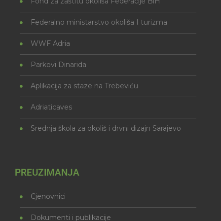
Fond za zaštitu okoliša Federacije BiH
Federalno ministarstvo okoliša I turizma
WWF Adria
Parkovi Dinarida
Aplikacija za staze na Trebeviću
Adriaticaves
Srednja škola za okoliš i drvni dizajn Sarajevo
PREUZIMANJA
Cjenovnici
Dokumenti i publikacije