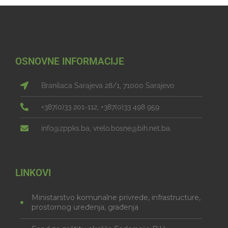
OSNOVNE INFORMACIJE
Branilaca Sarajeva 28/1, 71000 Sarajevo
+387(0)33 201-112, +387(0)33 498 959
info@zppks.ba, vrelo.bosne@bih.net.ba.
LINKOVI
Ministarstvo komunalne privrede, infrastructure,
prostornog uređenja, građenja