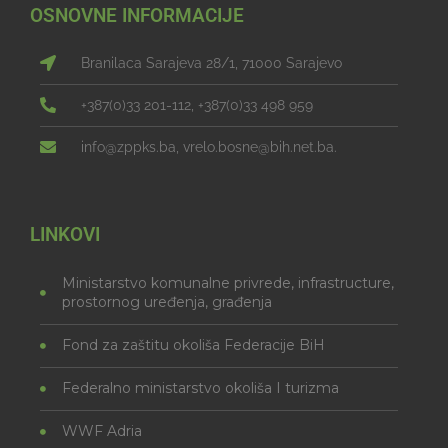
OSNOVNE INFORMACIJE
Branilaca Sarajeva 28/1, 71000 Sarajevo
+387(0)33 201-112, +387(0)33 498 959
info@zppks.ba, vrelo.bosne@bih.net.ba.
LINKOVI
Ministarstvo komunalne privrede, infrastructure,
prostornog uređenja, građenja
Fond za zaštitu okoliša Federacije BiH
Federalno ministarstvo okoliša I turizma
WWF Adria