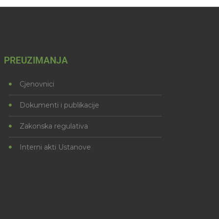
PREUZIMANJA
Cjenovnici
Dokumenti i publikacije
Zakonska regulativa
Interni akti Ustanove