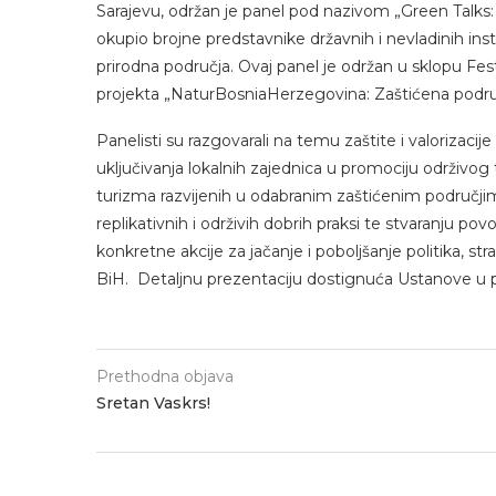
Sarajevu, održan je panel pod nazivom „Green Talks: 
okupio brojne predstavnike državnih i nevladinih ins
prirodna područja. Ovaj panel je održan u sklopu Festi
projekta „NaturBosniaHerzegovina: Zaštićena područja
Panelisti su razgovarali na temu zaštite i valorizacije 
uključivanja lokalnih zajednica u promociju održivog 
turizma razvijenih u odabranim zaštićenim područjim
replikativnih i održivih dobrih praksi te stvaranju pov
konkretne akcije za jačanje i poboljšanje politika, str
BiH. Detaljnu prezentaciju dostignuća Ustanove u p
Prethodna objava
Sretan Vaskrs!