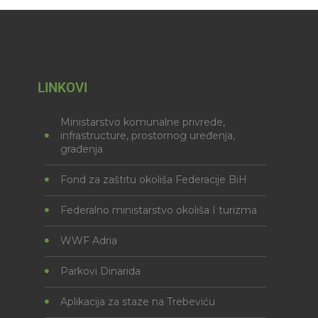
LINKOVI
Ministarstvo komunalne privrede,
infrastructure, prostornog uređenja,
građenja
Fond za zaštitu okoliša Federacije BiH
Federalno ministarstvo okoliša I turizma
WWF Adria
Parkovi Dinarida
Aplikacija za staze na Trebeviću