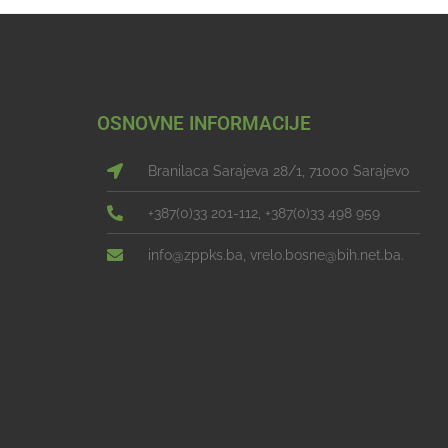
OSNOVNE INFORMACIJE
Branilaca Sarajeva 28/1, 71000 Sarajevo
+387(0)33 201-112, +387(0)33 498 959
info@zppks.ba, vrelo.bosne@bih.net.ba.