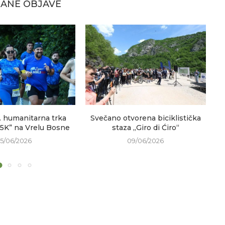
ANE OBJAVE
. humanitarna trka
Svečano otvorena biciklistička
V
 5K” na Vrelu Bosne
staza „Giro di Ćiro“
15/06/2026
09/06/2026