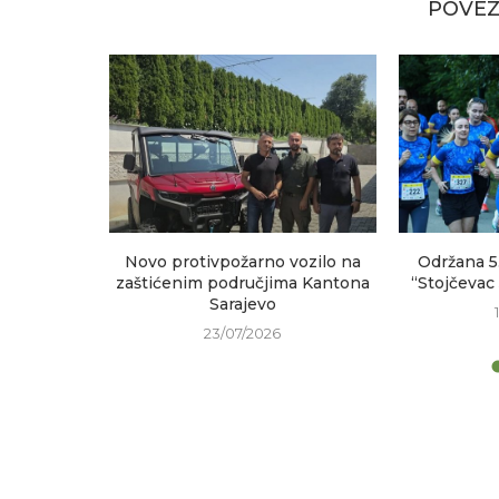
POVEZ
sastanak
Novo protivpožarno vozilo na
Održana 5
h područja
zaštićenim područjima Kantona
“Stojčevac
Sarajevo
23/07/2026