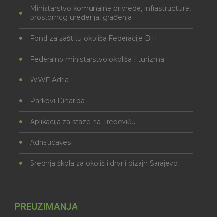
Ministarstvo komunalne privrede, infrastructure,
prostornog uređenja, građenja
Fond za zaštitu okoliša Federacije BiH
Federalno ministarstvo okoliša I turizma
WWF Adria
Parkovi Dinarida
Aplikacija za staze na Trebeviću
Adriaticaves
Srednja škola za okoliš i drvni dizajn Sarajevo
PREUZIMANJA