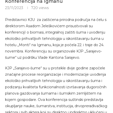
Konferencija na Igmanu
23/11/2023
720
views
Predstavnici KJU za zaštićena prirodna područja na čelu s
direktorom Asadom Jeleškovićem prisustvovali su
konferencijI o biomasi, integralnoj zaštiti šuma i uvođenju
ekološko prihvatljivih tehnologija u iskorištavanju šuma u
hotelu „Monti“ na Igmanu, koja je počela 22. i traje do 24.
novembra. Konferenciju su organizovale KJP „Sarajevo-
šume“ uz podršku Vlade Kantona Sarajevo.
KJP „Sarajevo-šume“ su u protekle dvije godine započele
značajne procese reorganizacije i modernizacije uvođenja
ekološko prihvatljivih tehnologija u iskorištavanju šuma i
podizanju kvaliteta funkcionalnosti izvršavanja dugoročnih
planova gazdovanja šumama i šumskim zemljištem na
kojem gospodare. Ova konferencija suštinski predstavlja
okupljanje nauke, šumarstva, institucija, drvoprerađivačkog
sektora i svih aktera koji su direktno i indirektno uključeni u