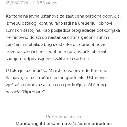
29/03/2024
786
views
Kantonalna javna ustanova za zaštićena prirodna područja,
između ostalog, kontinuirano radi na uređenju i obnovi
šumskih sastojina. Kao posljedica progradacije potkornjaka
neminovno dolazi do nastanka čistina sječom suhih i
zaraženih stabala. Zbog izostanka prirodne obnove,
novonastale čistine neophodno je vještački obnoviti
sadnjom odgovarajućih kvalitetnih sadnica.
U toku je, uz podršku Ministarstva privrede Kantona
Sarajevo, te uz stručni nadzor uposlenika Ustanove,
vještačka obnova sastojina na području Zaštićenog
pejzaža “Bijambare”.
Prethodna objava
Monitoring ihtiofaune na zaštićenim prirodnim