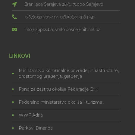
Branilaca Sarajeva 28/1, 71000 Sarajevo
+387(0)33 201-112, +387(0)33 498 959
info@zppks.ba, vrelo.bosne@bih.net.ba.
LINKOVI
Ministarstvo komunalne privrede, infrastructure,
prostornog uređenja, građenja
Fond za zaštitu okoliša Federacije BiH
Federalno ministarstvo okoliša I turizma
WWF Adria
Parkovi Dinarida