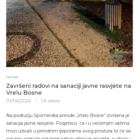
Novosti
Završeni radovi na sanaciji javne rasvjete na
Vrelu Bosne
01/04/2024
1,K
views
Na području Spomenika prirode „Vrelo Bosne“ izvršena je
sanacija javne rasvjete. Posjetioci će i u večernjim satima
moći uživati u prirodnim ljepotama ovog prostora te će se
sigurno osjećati sigurnije nakon obnove rasvjete, a ubrzo i