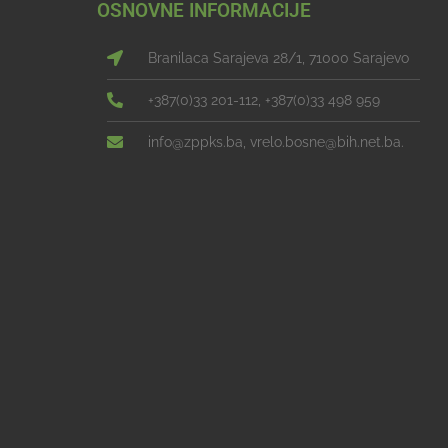
OSNOVNE INFORMACIJE
Branilaca Sarajeva 28/1, 71000 Sarajevo
+387(0)33 201-112, +387(0)33 498 959
info@zppks.ba, vrelo.bosne@bih.net.ba.