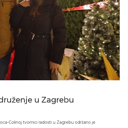
 druženje u Zagrebu
oca-Colinoj tvornici radosti u Zagrebu održano je