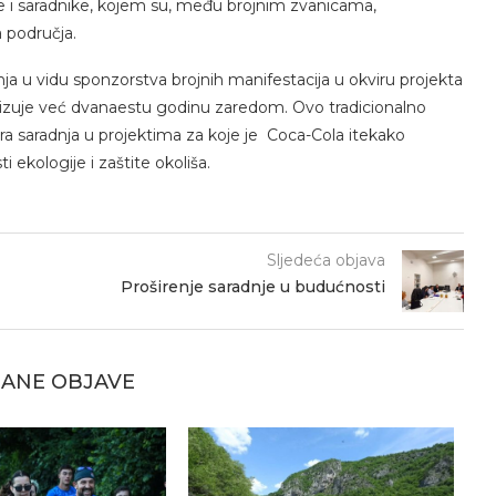
re i saradnike, kojem su, među brojnim zvanicama,
a područja.
 u vidu sponzorstva brojnih manifestacija u okviru projekta
alizuje već dvanaestu godinu zaredom. Ovo tradicionalno
ira saradnja u projektima za koje je Coca-Cola itekako
i ekologije i zaštite okoliša.
Sljedeća objava
Proširenje saradnje u budućnosti
ANE OBJAVE