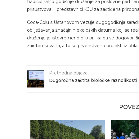
tradicionalno godišnje druženje za poslovne partne
prisustvovali i predstavnici KJU za zaštićena prirodn
Coca-Colu s Ustanovom vezuje dugogodišnja saradnja
obilježavanja značajnih ekoloških datuma koji se re
druženje je istovremeno bilo prilika da se dogovori š
zainteresovana, a to su prvenstveno projekti iz oblast
Prethodna objava
Dugoročna zaštita biološke raznolikosti
POVEZ