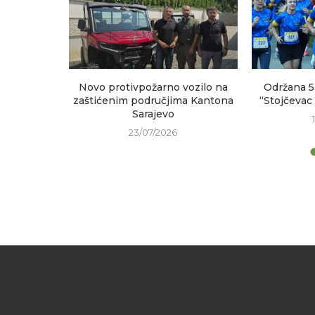
sastanak
Novo protivpožarno vozilo na
Održana 5
h područja
zaštićenim područjima Kantona
“Stojčevac
Sarajevo
23/07/2026