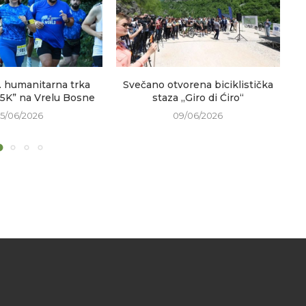
. humanitarna trka
Svečano otvorena biciklistička
V
 5K” na Vrelu Bosne
staza „Giro di Ćiro“
15/06/2026
09/06/2026