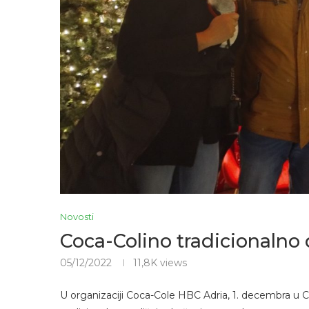
Novosti
Coca-Colino tradicionalno
05/12/2022
11,8K
views
U organizaciji Coca-Cole HBC Adria, 1. decembra u C