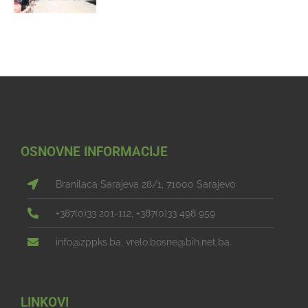
OSNOVNE INFORMACIJE
Branilaca Sarajeva 28/1, 71000 Sarajevo
+387(0)33 201-112, +387(0)33 498 959
info@zppks.ba, vrelo.bosne@bih.net.ba.
LINKOVI