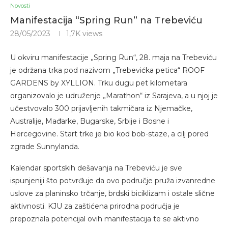
Novosti
Manifestacija “Spring Run” na Trebeviću
28/05/2023
1,7K
views
U okviru manifestacije „Spring Run“, 28. maja na Trebeviću
je održana trka pod nazivom „Trebevićka petica“ ROOF
GARDENS by XYLLION. Trku dugu pet kilometara
organizovalo je udruženje „Marathon“ iz Sarajeva, a u njoj je
učestvovalo 300 prijavljenih takmičara iz Njemačke,
Australije, Mađarke, Bugarske, Srbije i Bosne i
Hercegovine. Start trke je bio kod bob-staze, a cilj pored
zgrade Sunnylanda.
Kalendar sportskih dešavanja na Trebeviću je sve
ispunjeniji što potvrđuje da ovo područje pruža izvanredne
uslove za planinsko trčanje, brdski biciklizam i ostale slične
aktivnosti. KJU za zaštićena prirodna područja je
prepoznala potencijal ovih manifestacija te se aktivno