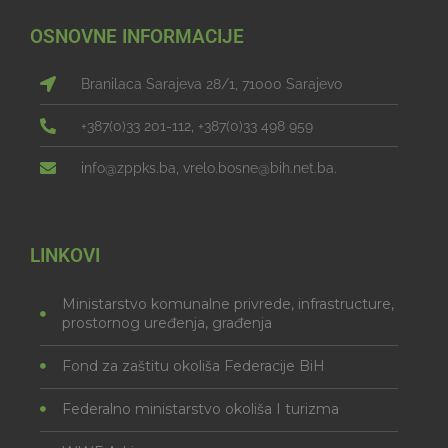
OSNOVNE INFORMACIJE
Branilaca Sarajeva 28/1, 71000 Sarajevo
+387(0)33 201-112, +387(0)33 498 959
info@zppks.ba, vrelo.bosne@bih.net.ba.
LINKOVI
Ministarstvo komunalne privrede, infrastructure,
prostornog uređenja, građenja
Fond za zaštitu okoliša Federacije BiH
Federalno ministarstvo okoliša I turizma