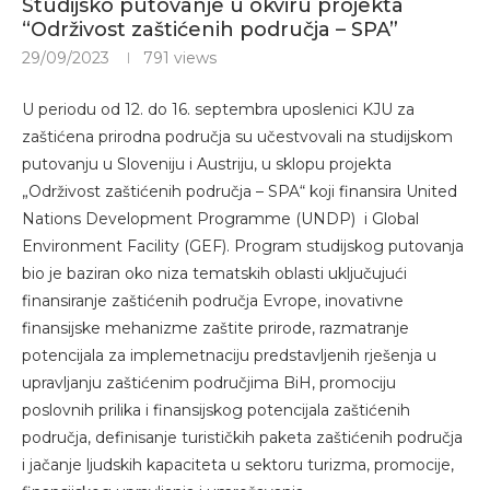
Studijsko putovanje u okviru projekta
“Održivost zaštićenih područja – SPA”
29/09/2023
791
views
U periodu od 12. do 16. septembra uposlenici KJU za
zaštićena prirodna područja su učestvovali na studijskom
putovanju u Sloveniju i Austriju, u sklopu projekta
„Održivost zaštićenih područja – SPA“ koji finansira United
Nations Development Programme (UNDP) i Global
Environment Facility (GEF). Program studijskog putovanja
bio je baziran oko niza tematskih oblasti uključujući
finansiranje zaštićenih područja Evrope, inovativne
finansijske mehanizme zaštite prirode, razmatranje
potencijala za implemetnaciju predstavljenih rješenja u
upravljanju zaštićenim područjima BiH, promociju
poslovnih prilika i finansijskog potencijala zaštićenih
područja, definisanje turističkih paketa zaštićenih područja
i jačanje ljudskih kapaciteta u sektoru turizma, promocije,