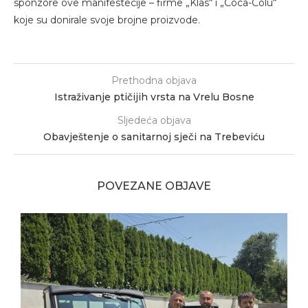
sponzore ove manifestecije – firme „Klas“ i „Coca-Colu“
koje su donirale svoje brojne proizvode.
Prethodna objava
Istraživanje ptičijih vrsta na Vrelu Bosne
Sljedeća objava
Obavještenje o sanitarnoj sječi na Trebeviću
POVEZANE OBJAVE