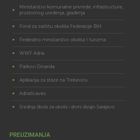
Ministarstvo komunalne privrede, infrastructure,
prostornog uređenja, građenja
Fond za zaštitu okoliša Federacije BiH
Federalno ministarstvo okoliša I turizma
WWF Adria
Parkovi Dinarida
Aplikacija za staze na Trebeviću
Adriaticaves
Srednja škola za okoliš i drvni dizajn Sarajevo
PREUZIMANJA