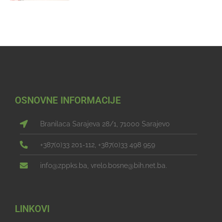
OSNOVNE INFORMACIJE
Branilaca Sarajeva 28/1, 71000 Sarajevo
+387(0)33 201-112, +387(0)33 498 959
info@zppks.ba, vrelo.bosne@bih.net.ba.
LINKOVI