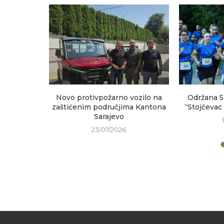
sastanak
Novo protivpožarno vozilo na
Održana 5
h područja
zaštićenim područjima Kantona
“Stojčevac
Sarajevo
23/07/2026