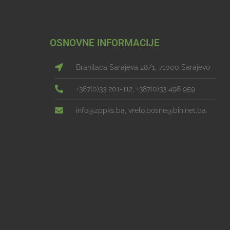
OSNOVNE INFORMACIJE
Branilaca Sarajeva 28/1, 71000 Sarajevo
+387(0)33 201-112, +387(0)33 498 959
info@zppks.ba, vrelo.bosne@bih.net.ba.