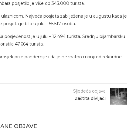
bara posjetilo je više od 343.000 turista.
 ulaznicom. Najveća posjeta zabilježena je u augustu kada je
e posjeta je bilo u julu – 55.517 osoba.
ća posjećenost je u julu – 12.494 turista. Srednju bijambarsku
ristila 47.664 turista.
 prosjek prije pandemije i da je neznatno manji od rekordne
Sljedeća objava
Zaštita divljači
ANE OBJAVE