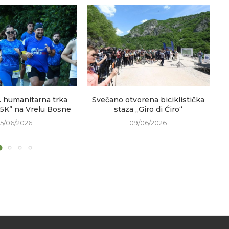
. humanitarna trka
Svečano otvorena biciklistička
V
 5K” na Vrelu Bosne
staza „Giro di Ćiro“
15/06/2026
09/06/2026