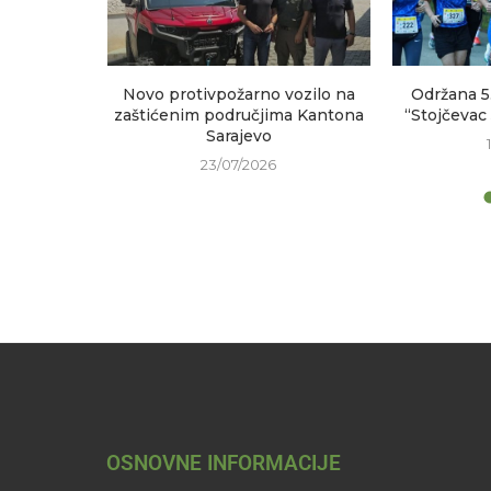
sastanak
Novo protivpožarno vozilo na
Održana 5
h područja
zaštićenim područjima Kantona
“Stojčevac
Sarajevo
23/07/2026
OSNOVNE INFORMACIJE