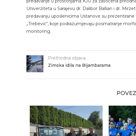
predavanje u prostorijama KJU za zaštićena prirodna
Univerziteta u Sarajevu dr. Dalibor Ballian i dr. M
predavanju uposlenicima Ustanove su prezentirane 
„Trebević“, koje podrazumijevaju posmatranje morfol
monitoring.
Prethodna objava
Zimska idila na Bijambarama
POVEZ