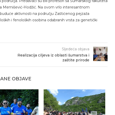
 područja. Predavači su bili profesori sa Šumarskog fakulteta
irzeta Memišević-Hodžić. Na ovom vrlo interesantnom
buduće aktivnosti na području Zaštićenog pejzaža
oških i fenoloških osobina odabranih vrsta za genetički
Sljedeća objava
Realizacija ciljeva iz oblasti šumarstva i
zaštite prirode
ANE OBJAVE