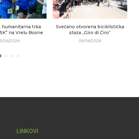
. humanitarna trka
Svečano otvorena biciklistička
V
 5K” na Vrelu Bosne
staza „Giro di Ćiro“
15/06/2026
09/06/2026
LINKOVI