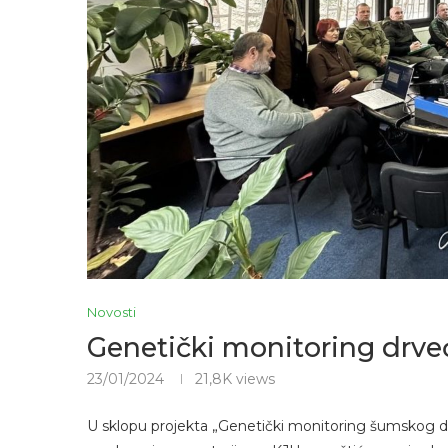
Novosti
Genetički monitoring drve
23/01/2024
21,8K
views
U sklopu projekta „Genetički monitoring šumskog dr