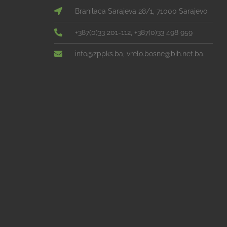
Branilaca Sarajeva 28/1, 71000 Sarajevo
+387(0)33 201-112, +387(0)33 498 959
info@zppks.ba, vrelo.bosne@bih.net.ba.