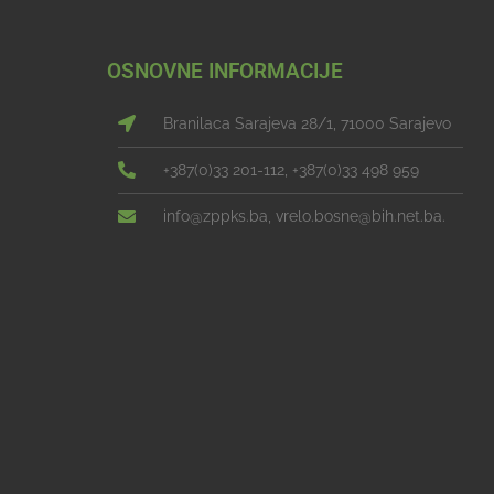
OSNOVNE INFORMACIJE
Branilaca Sarajeva 28/1, 71000 Sarajevo
+387(0)33 201-112, +387(0)33 498 959
info@zppks.ba, vrelo.bosne@bih.net.ba.