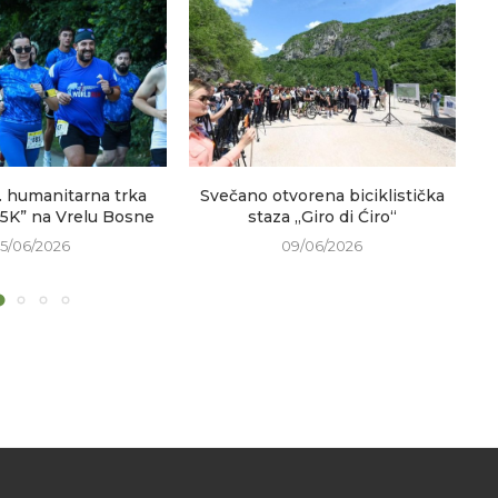
. humanitarna trka
Svečano otvorena biciklistička
V
 5K” na Vrelu Bosne
staza „Giro di Ćiro“
15/06/2026
09/06/2026