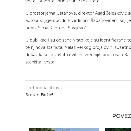
vrsta i staništa i publiciranje rezultata.
U prostorijama Ustanove, direktor Asad Jelešković 
autora knjige doc.dr. Elvedinom Šabanovićem koji je 
područjima Kantona Sarajevo”.
U publikaciji su opisane vrste koje su identificirane 
te njihova staništa. Nalaz velikog broja ovih izuzetn
dokaz kako je zaštita ovih najvrednijih prostora u Kan
staništa i vrsta.
Prethodna objava
Sretan Božić!
POVEZ