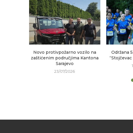
sastanak
Novo protivpožarno vozilo na
Održana 5
h područja
zaštićenim područjima Kantona
“Stojčevac
Sarajevo
23/07/2026