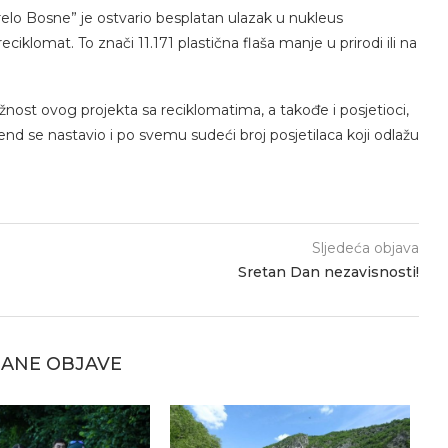
relo Bosne” je ostvario besplatan ulazak u nukleus
iklomat. To znači 11.171 plastična flaša manje u prirodi ili na
nost ovog projekta sa reciklomatima, a takođe i posjetioci,
nd se nastavio i po svemu sudeći broj posjetilaca koji odlažu
Sljedeća objava
Sretan Dan nezavisnosti!
ANE OBJAVE