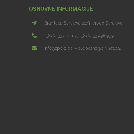
OSNOVNE INFORMACIJE
Branilaca Sarajeva 28/1, 71000 Sarajevo
+387(0)33 201-112, +387(0)33 498 959
info@zppks.ba, vrelo.bosne@bih.net.ba.