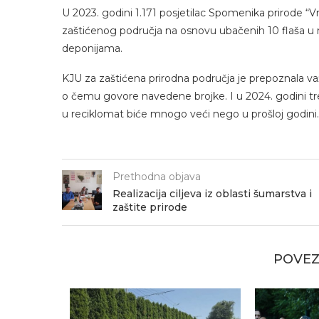
U 2023. godini 1.171 posjetilac Spomenika prirode “V
zaštićenog područja na osnovu ubačenih 10 flaša u rec
deponijama.
KJU za zaštićena prirodna područja je prepoznala važ
o čemu govore navedene brojke. I u 2024. godini tre
u reciklomat biće mnogo veći nego u prošloj godini.
Prethodna objava
Realizacija ciljeva iz oblasti šumarstva i
zaštite prirode
POVEZ