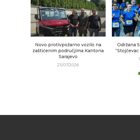
sastanak
Novo protivpožarno vozilo na
Održana 5
h područja
zaštićenim područjima Kantona
“Stojčevac
Sarajevo
23/07/2026