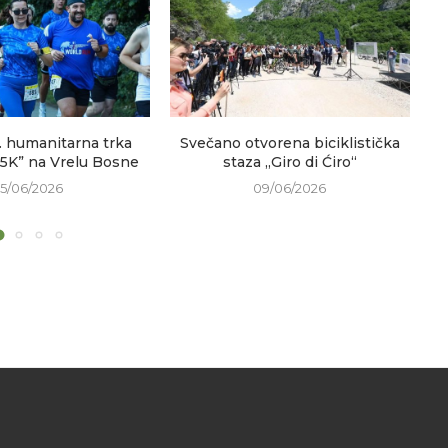
. humanitarna trka
Svečano otvorena biciklistička
V
 5K” na Vrelu Bosne
staza „Giro di Ćiro“
15/06/2026
09/06/2026