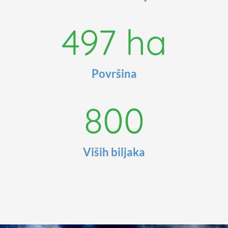
497
 ha
Površina
800
Viših biljaka