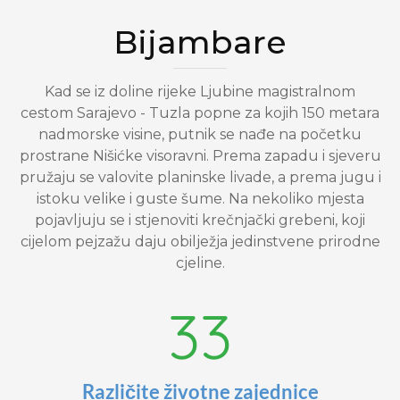
Bijambare
Kad se iz doline rijeke Ljubine magistralnom
cestom Sarajevo - Tuzla popne za kojih 150 metara
nadmorske visine, putnik se nađe na početku
prostrane Nišićke visoravni. Prema zapadu i sjeveru
pružaju se valovite planinske livade, a prema jugu i
istoku velike i guste šume. Na nekoliko mjesta
pojavljuju se i stjenoviti krečnjački grebeni, koji
cijelom pejzažu daju obilježja jedinstvene prirodne
cjeline.
33
Različite životne zajednice