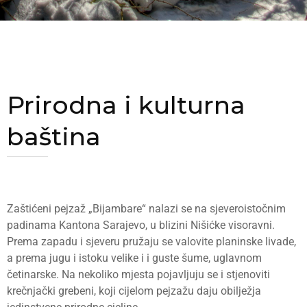
Prirodna i kulturna
baština
Zaštićeni pejzaž „Bijambare“ nalazi se na sjeveroistočnim
padinama Kantona Sarajevo, u blizini Nišićke visoravni.
Prema zapadu i sjeveru pružaju se valovite planinske livade,
a prema jugu i istoku velike i i guste šume, uglavnom
četinarske. Na nekoliko mjesta pojavljuju se i stjenoviti
krečnjački grebeni, koji cijelom pejzažu daju obilježja