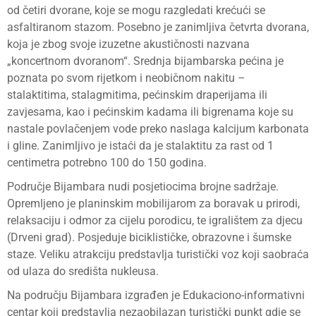
od četiri dvorane, koje se mogu razgledati krećući se
asfaltiranom stazom. Posebno je zanimljiva četvrta dvorana,
koja je zbog svoje izuzetne akustičnosti nazvana
„koncertnom dvoranom“. Srednja bijambarska pećina je
poznata po svom rijetkom i neobičnom nakitu –
stalaktitima, stalagmitima, pećinskim draperijama ili
zavjesama, kao i pećinskim kadama ili bigrenama koje su
nastale povlačenjem vode preko naslaga kalcijum karbonata
i gline. Zanimljivo je istaći da je stalaktitu za rast od 1
centimetra potrebno 100 do 150 godina.
Područje Bijambara nudi posjetiocima brojne sadržaje.
Opremljeno je planinskim mobilijarom za boravak u prirodi,
relaksaciju i odmor za cijelu porodicu, te igralištem za djecu
(Drveni grad). Posjeduje biciklističke, obrazovne i šumske
staze. Veliku atrakciju predstavlja turistički voz koji saobraća
od ulaza do središta nukleusa.
Na području Bijambara izgrađen je Edukaciono-informativni
centar koji predstavlja nezaobilazan turistički punkt gdje se