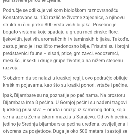
jedinstvene prirodne cjeline.
Područje se odlikuje velikom biološkom raznovrsnošću.
Konstatovane su 133 različite životne zajednice, a njihovu
strukturu čini preko 800 vrsta viših biljaka. Posebno je
bogato vrstama koje spadaju u grupu medicinske flore,
ljekovitih, jestivih, aromatičnih i vitaminskih biljaka. Takođe,
zastupljeno je i različito medonosno bilje. Prisutni su i brojni
predstavnici faune – sisari, ptice, gmizavci, vodozemci,
mekušci, insekti i druge grupe životinja na nižem stepenu
razvoja.
S obzirom da se nalazi u kraškoj regiji, ovo područje obiluje
kraškim pojavama, kao što su kraški ponori, vrtače i pećine.
Ipak, Bijambare su najpoznatije po pećinama. Na prostoru
Bijambara ima 8 pećina. U Gornjoj pećini su nađeni tragovi
ljudskog prisustva – oruđa i oružja iz kamenog doba, koja
se nalaze u Zemaljskom muzeju u Sarajevu. Od ovih pećina,
jedino je Srednja bijambarska pećina uređena, osvijetljena i
otvorena za posjetioce. Duga je oko 500 metara i sastoji se