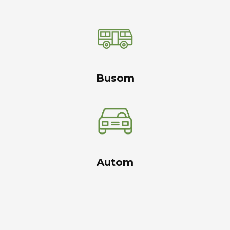
Busom
Autom