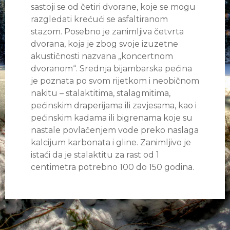
sastoji se od četiri dvorane, koje se mogu
razgledati krećući se asfaltiranom
stazom. Posebno je zanimljiva četvrta
dvorana, koja je zbog svoje izuzetne
akustičnosti nazvana „koncertnom
dvoranom“. Srednja bijambarska pećina
je poznata po svom rijetkom i neobičnom
nakitu – stalaktitima, stalagmitima,
pećinskim draperijama ili zavjesama, kao i
pećinskim kadama ili bigrenama koje su
nastale povlačenjem vode preko naslaga
kalcijum karbonata i gline. Zanimljivo je
istaći da je stalaktitu za rast od 1
centimetra potrebno 100 do 150 godina.