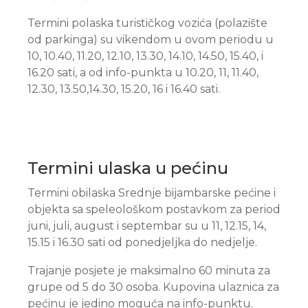
Termini polaska turističkog vozića (polazište
od parkinga) su vikendom u ovom periodu u
10, 10.40, 11.20, 12.10, 13.30, 14.10, 14.50, 15.40, i
16.20 sati, a od info-punkta u 10.20, 11, 11.40,
12.30, 13.50,14.30, 15.20, 16 i 16.40 sati.
Termini ulaska u pećinu
Termini obilaska Srednje bijambarske pećine i
objekta sa speleološkom postavkom za period
juni, juli, august i septembar su u 11, 12.15, 14,
15.15 i 16.30 sati od ponedjeljka do nedjelje.
Trajanje posjete je maksimalno 60 minuta za
grupe od 5 do 30 osoba. Kupovina ulaznica za
pećinu je jedino moguća na info-punktu.