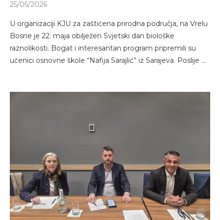
25/05/2026
U organizaciji KJU za zaštićena prirodna područja, na Vrelu
Bosne je 22. maja obilježen Svjetski dan biološke
raznolikosti. Bogat i interesantan program pripremili su
učenici osnovne škole “Nafija Sarajlić” iz Sarajeva. Poslije …