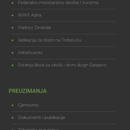
Federalno ministarstvo okoliša I turizma
WWF Adria
Parkovi Dinarida
Aplikacija za staze na Trebeviću
Adriaticaves
Srednja škola za okoliš i drvni dizajn Sarajevo
PREUZIMANJA
Cjenovnici
Dokumenti i publikacije