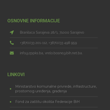
OSNOVNE INFORMACIJE
Branilaca Sarajeva 28/1, 71000 Sarajevo
+387(0)33 201-112, +387(0)33 498 959
info@zppks.ba, vrelo.bosne@bih.net.ba.
LINKOVI
Ministarstvo komunalne privrede, infrastructure,
prostornog uređenja, građenja
Fond za zaštitu okoliša Federacije BiH