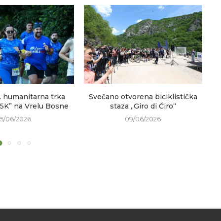
. humanitarna trka
Svečano otvorena biciklistička
V
 5K” na Vrelu Bosne
staza „Giro di Ćiro“
15/06/2026
09/06/2026