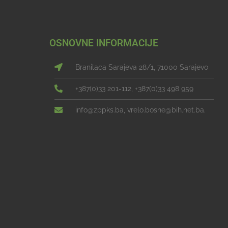
OSNOVNE INFORMACIJE
Branilaca Sarajeva 28/1, 71000 Sarajevo
+387(0)33 201-112, +387(0)33 498 959
info@zppks.ba, vrelo.bosne@bih.net.ba.