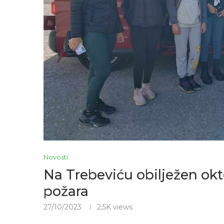
Novosti
Na Trebeviću obilježen okt
požara
27/10/2023
2,5K
views