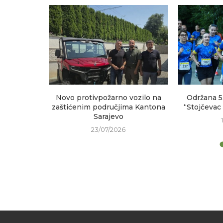
sastanak
Novo protivpožarno vozilo na
Održana 5
h područja
zaštićenim područjima Kantona
“Stojčevac
Sarajevo
23/07/2026