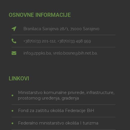
OSNOVNE INFORMACIJE
Branilaca Sarajeva 28/1, 71000 Sarajevo
+387(0)33 201-112, +387(0)33 498 959
info@zppks.ba, vrelo.bosne@bih.net.ba.
LINKOVI
Ministarstvo komunalne privrede, infrastructure,
prostornog uređenja, građenja
Fond za zaštitu okoliša Federacije BiH
Federalno ministarstvo okoliša I turizma