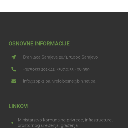
OSNOVNE INFORMACIJE
Branilaca Sarajeva 28/1, 71000 Sarajevo
+387(0)33 201-112, +387(0)33 498 959
info@zppks.ba, vrelo.bosne@bih.net.ba.
LINKOVI
Ministarstvo komunalne privrede, infrastructure,
prostornog uređenja, građenja