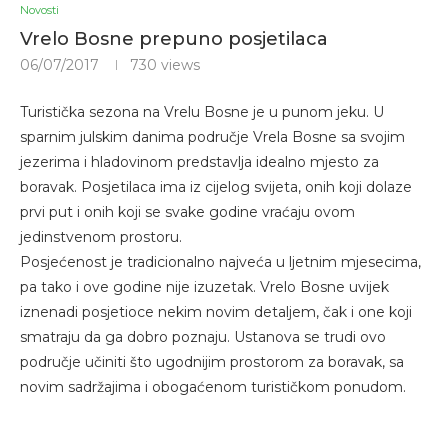
Novosti
Vrelo Bosne prepuno posjetilaca
06/07/2017
730
views
Turistička sezona na Vrelu Bosne je u punom jeku. U
sparnim julskim danima područje Vrela Bosne sa svojim
jezerima i hladovinom predstavlja idealno mjesto za
boravak. Posjetilaca ima iz cijelog svijeta, onih koji dolaze
prvi put i onih koji se svake godine vraćaju ovom
jedinstvenom prostoru.
Posjećenost je tradicionalno najveća u ljetnim mjesecima,
pa tako i ove godine nije izuzetak. Vrelo Bosne uvijek
iznenadi posjetioce nekim novim detaljem, čak i one koji
smatraju da ga dobro poznaju. Ustanova se trudi ovo
područje učiniti što ugodnijim prostorom za boravak, sa
novim sadržajima i obogaćenom turističkom ponudom.