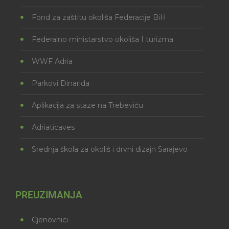
Fond za zaštitu okoliša Federacije BiH
Federalno ministarstvo okoliša I turizma
WWF Adria
Parkovi Dinarida
Aplikacija za staze na Trebeviću
Adriaticaves
Srednja škola za okoliš i drvni dizajn Sarajevo
PREUZIMANJA
Cjenovnici