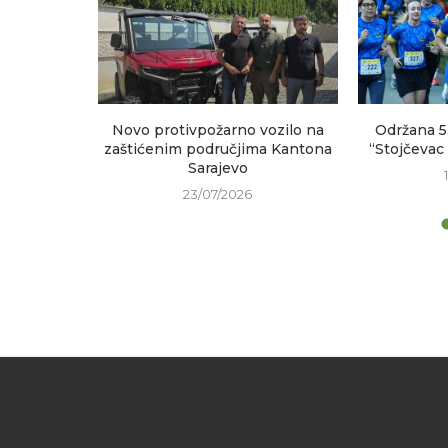
na Vrelu
Novo protivpožarno vozilo na
Održana 5
zaštićenim područjima Kantona
“Stojčevac
Sarajevo
23/07/2026