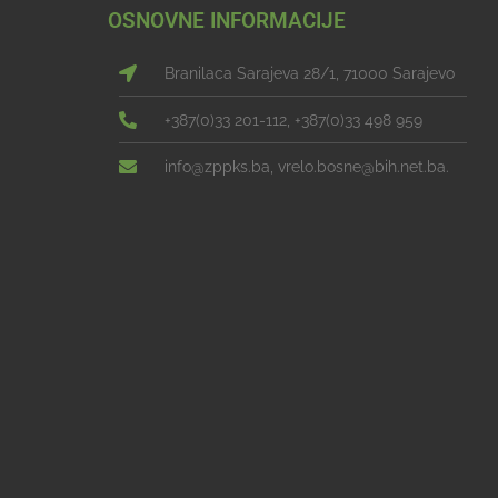
OSNOVNE INFORMACIJE
Branilaca Sarajeva 28/1, 71000 Sarajevo
+387(0)33 201-112, +387(0)33 498 959
info@zppks.ba, vrelo.bosne@bih.net.ba.