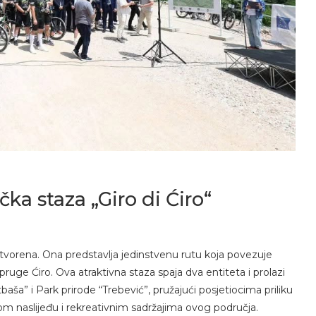
čka staza „Giro di Ćiro“
o otvorena. Ona predstavlja jedinstvenu rutu koja povezuje
pruge Ćiro. Ova atraktivna staza spaja dva entiteta i prolazi
aša” i Park prirode “Trebević”, pružajući posjetiocima priliku
kom naslijeđu i rekreativnim sadržajima ovog područja.