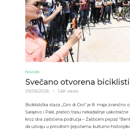
Novosti
Svečano otvorena biciklisti
09/06/2026
1,6K
views
Biciklistička staza „Giro di Ćiro“ je 8. maja zvaničn
Sarajevo i Pale, prateći trasu nekadašnje uskotračne 
kroz dva zaštićena područja – Zaštićeni pejzaž “Bentb
da uživaju u prirodnim ljepotama, kulturno-historijs