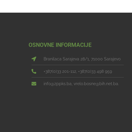
OSNOVNE INFORMACIJE
Branilaca Sarajeva 28/1, 71000 Sarajevo
+387(0)33 201-112, +387(0)33 498 959
info@zppks.ba, vrelo.bosne@bih.net.ba.