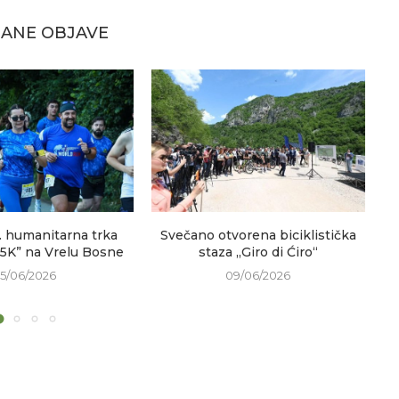
ANE OBJAVE
. humanitarna trka
Svečano otvorena biciklistička
V
 5K” na Vrelu Bosne
staza „Giro di Ćiro“
15/06/2026
09/06/2026