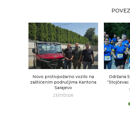
POVEZ
na Vrelu
Novo protivpožarno vozilo na
Održana 5
zaštićenim područjima Kantona
“Stojčevac
Sarajevo
23/07/2026