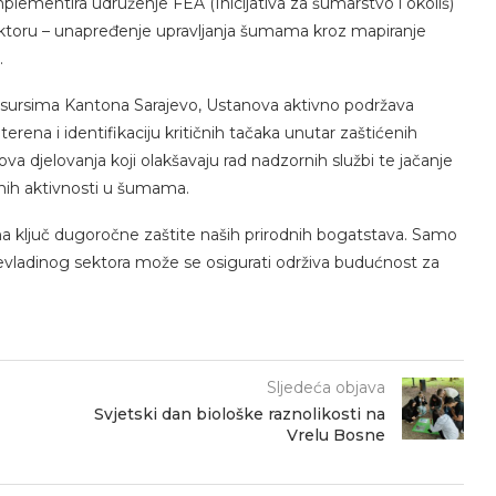
ementira udruženje FEA (Inicijativa za šumarstvo i okoliš)
ektoru – unapređenje upravljanja šumama kroz mapiranje
.
m resursima Kantona Sarajevo, Ustanova aktivno podržava
erena i identifikaciju kritičnih tačaka unutar zaštićenih
va djelovanja koji olakšavaju rad nadzornih službi te jačanje
vnih aktivnosti u šumama.
erena ključ dugoročne zaštite naših prirodnih bogatstava. Samo
 nevladinog sektora može se osigurati održiva budućnost za
Sljedeća objava
Svjetski dan biološke raznolikosti na
Vrelu Bosne