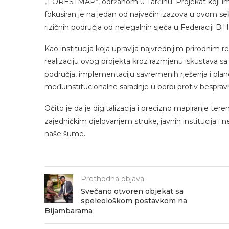
„FORESTMAP“, održanom u Tarčinu. Projekat koji impl
fokusiran je na jedan od najvećih izazova u ovom s
rizičnih područja od nelegalnih sječa u Federaciji BiH
​Kao institucija koja upravlja najvrednijim prirodni
realizaciju ovog projekta kroz razmjenu iskustava sa t
područja, implementaciju savremenih rješenja i plano
međuinstitucionalne saradnje u borbi protiv bespra
​Očito je da je digitalizacija i precizno mapiranje t
zajedničkim djelovanjem struke, javnih institucija i
naše šume.
Prethodna objava
Svečano otvoren objekat sa
speleološkom postavkom na
Bijambarama