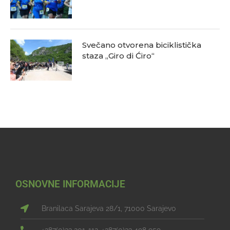
Svečano otvorena biciklistička
staza „Giro di Ćiro“
OSNOVNE INFORMACIJE
Branilaca Sarajeva 28/1, 71000 Sarajevo
+387(0)33 201-112, +387(0)33 498 959