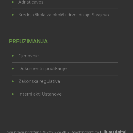
Adriaticaves
Srednja škola za okoliš i drvni dizajn Sarajevo
PREUZIMANJA
Cjenovnici
Dokumenti i publikacije
Zakonska regulativa
Interni akti Ustanove
Sva prava pridržana © 2026 ZPPKS. Development by
Lilium Digital