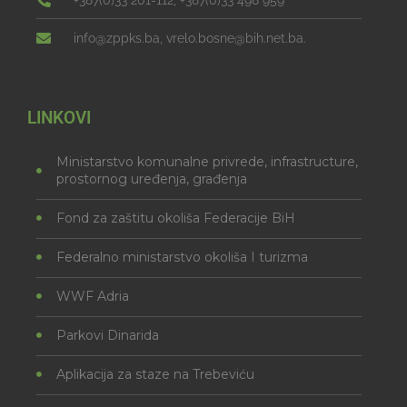
info@zppks.ba, vrelo.bosne@bih.net.ba.
LINKOVI
Ministarstvo komunalne privrede, infrastructure,
prostornog uređenja, građenja
Fond za zaštitu okoliša Federacije BiH
Federalno ministarstvo okoliša I turizma
WWF Adria
Parkovi Dinarida
Aplikacija za staze na Trebeviću