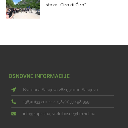
staza „Giro di Ćiro“
OSNOVNE INFORMACIJE
Branilaca Sarajeva 28/1, 71000 Sarajevo
+387(0)33 201-112, +387(0)33 498 959
info@zppks.ba, vrelo.bosne@bih.net.ba.