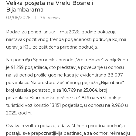
Velika posjeta na Vrelu Bosne i
Bijambarama
03/06/2026
761
views
Podaci za period januar – maj 2026. godine pokazuju
nastavak pozitivnog trenda posjećenosti područja kojima
upravlja KJU za zaštićena prirodna područja.
Na području Spomeniku prirode „Vrelo Bosne“ zabilježeno
je 91.259 posjetilaca, što predstavlja povećanje u odnosu
na isti period prošle godine kada je evidentirano 88.097
posjetilaca. Na prostoru Zaštićenog pejzaža „Bijambare“
broj ulazaka porastao je sa 18.769 na 25.064, broj
posjetilaca Bijambarske pećine sa 4.816 na 5.431, dok je
turistički voz koristio 13.151 posjetilac, u odnosu na 9.980 u
2025. godini.
Ovakvi rezultati pokazuju da zaštićena prirodna područja
postaju sve prepoznatljivija destinacija za odmor, rekreaciju