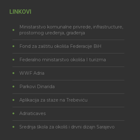
LINKOVI
Ministarstvo komunalne privrede, infrastructure,
prostornog uređenja, građenja
Fond za zaštitu okoliša Federacije BiH
Federalno ministarstvo okoliša I turizma
WWF Adria
Parkovi Dinarida
Aplikacija za staze na Trebeviću
Adriaticaves
Srednja škola za okoliš i drvni dizajn Sarajevo