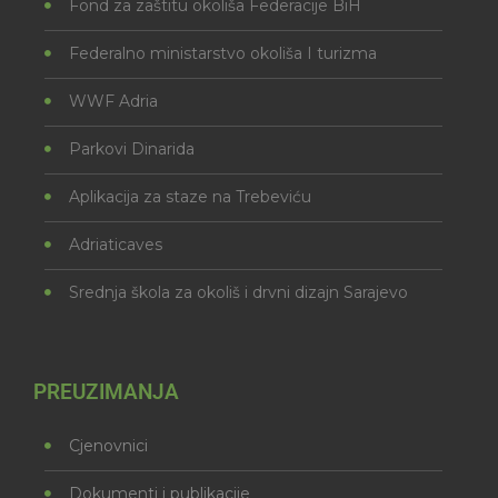
Fond za zaštitu okoliša Federacije BiH
Federalno ministarstvo okoliša I turizma
WWF Adria
Parkovi Dinarida
Aplikacija za staze na Trebeviću
Adriaticaves
Srednja škola za okoliš i drvni dizajn Sarajevo
PREUZIMANJA
Cjenovnici
Dokumenti i publikacije