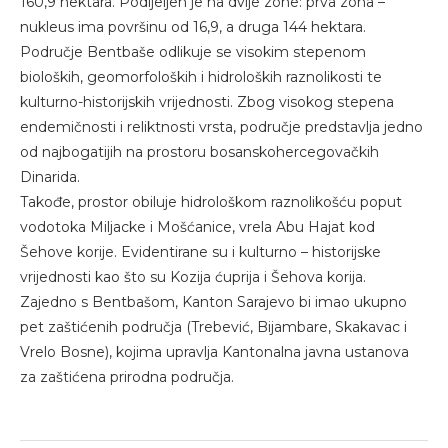
160,9 hektara. Podijeljen je na dvije zone: prva zona –
nukleus ima površinu od 16,9, a druga 144 hektara.
Područje Bentbaše odlikuje se visokim stepenom
bioloških, geomorfoloških i hidroloških raznolikosti te
kulturno-historijskih vrijednosti. Zbog visokog stepena
endemičnosti i reliktnosti vrsta, područje predstavlja jedno
od najbogatijih na prostoru bosanskohercegovačkih
Dinarida.
Takođe, prostor obiluje hidrološkom raznolikošću poput
vodotoka Miljacke i Mošćanice, vrela Abu Hajat kod
Šehove korije. Evidentirane su i kulturno – historijske
vrijednosti kao što su Kozija ćuprija i Šehova korija.
Zajedno s Bentbašom, Kanton Sarajevo bi imao ukupno
pet zaštićenih područja (Trebević, Bijambare, Skakavac i
Vrelo Bosne), kojima upravlja Kantonalna javna ustanova
za zaštićena prirodna područja.