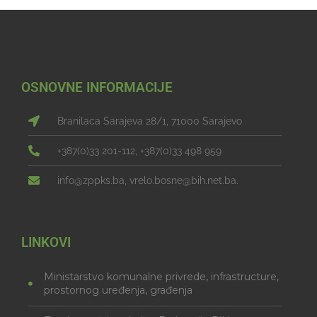
OSNOVNE INFORMACIJE
Branilaca Sarajeva 28/1, 71000 Sarajevo
+387(0)33 201-112, +387(0)33 498 959
info@zppks.ba, vrelo.bosne@bih.net.ba.
LINKOVI
Ministarstvo komunalne privrede, infrastructure,
prostornog uređenja, građenja