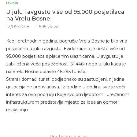
Novosti
U julu i avgustu više od 95.000 posjetilaca
na Vrelu Bosne
12/09/2018
595
views
Kao i prethodnih godina, područje Vrela Bosne je bilo vrlo
posjećeno u julu i avgustu. Evidentirano je nešto više od
95.000 posjetilaca s plaćenim ulaznicama. U avgustu je
zabilježena veća posjećenost (51.446) nego u julu kada je
na Vrelu Bosne boravilo 46.295 turista.
Strani i domaći turisti podjednako su zastupljeni, nijedna
grupacija ne preovladava. Iz godine u godinu sve je veći
interes za ovo području koje svojom ljepotom i uređenom
infrastrukturom predstavlja mjesto za idealan odmor i
relaksaciju.
Prethodna objava