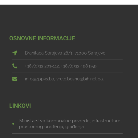
OSNOVNE INFORMACIJE
Branilaca Sarajeva 28/1, 71000 Sarajevo
+387(0)33 201-112, +387(0)33 498 959
info@zppks.ba, vrelo.bosne@bih.net.ba.
LINKOVI
Ministarstvo komunalne privrede, infrastructure,
prostornog uređenja, građenja