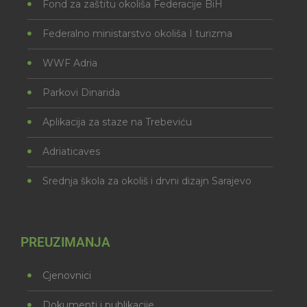
Fond za zaštitu okoliša Federacije BiH
Federalno ministarstvo okoliša I turizma
WWF Adria
Parkovi Dinarida
Aplikacija za staze na Trebeviću
Adriaticaves
Srednja škola za okoliš i drvni dizajn Sarajevo
PREUZIMANJA
Cjenovnici
Dokumenti i publikacije