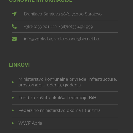
Branilaca Sarajeva 28/1, 71000 Sarajevo
+387(0)33 201-112, +387(0)33 498 959
info@zppks.ba, vrelo.bosne@bih.net.ba.
LINKOVI
Ministarstvo komunalne privrede, infrastructure,
prostornog uređenja, građenja
Fond za zaštitu okoliša Federacije BiH
Federalno ministarstvo okoliša I turizma
WWF Adria