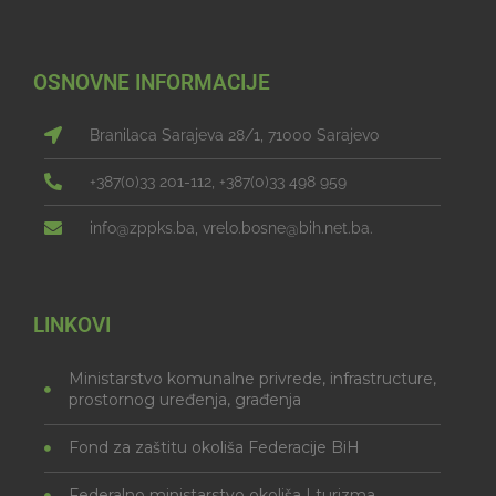
OSNOVNE INFORMACIJE
Branilaca Sarajeva 28/1, 71000 Sarajevo
+387(0)33 201-112, +387(0)33 498 959
info@zppks.ba, vrelo.bosne@bih.net.ba.
LINKOVI
Ministarstvo komunalne privrede, infrastructure,
prostornog uređenja, građenja
Fond za zaštitu okoliša Federacije BiH
Federalno ministarstvo okoliša I turizma