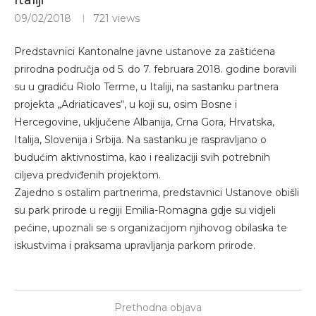
09/02/2018
721
views
Predstavnici Kantonalne javne ustanove za zaštićena
prirodna područja od 5. do 7. februara 2018. godine boravili
su u gradiću Riolo Terme, u Italiji, na sastanku partnera
projekta „Adriaticaves“, u koji su, osim Bosne i
Hercegovine, uključene Albanija, Crna Gora, Hrvatska,
Italija, Slovenija i Srbija. Na sastanku je raspravljano o
budućim aktivnostima, kao i realizaciji svih potrebnih
ciljeva predviđenih projektom.
Zajedno s ostalim partnerima, predstavnici Ustanove obišli
su park prirode u regiji Emilia-Romagna gdje su vidjeli
pećine, upoznali se s organizacijom njihovog obilaska te
iskustvima i praksama upravljanja parkom prirode.
Prethodna objava