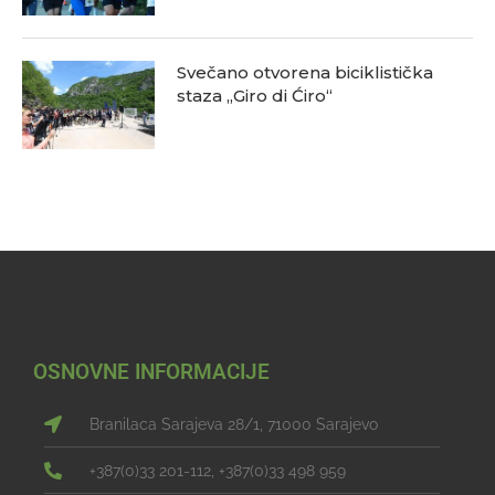
Svečano otvorena biciklistička
staza „Giro di Ćiro“
OSNOVNE INFORMACIJE
Branilaca Sarajeva 28/1, 71000 Sarajevo
+387(0)33 201-112, +387(0)33 498 959