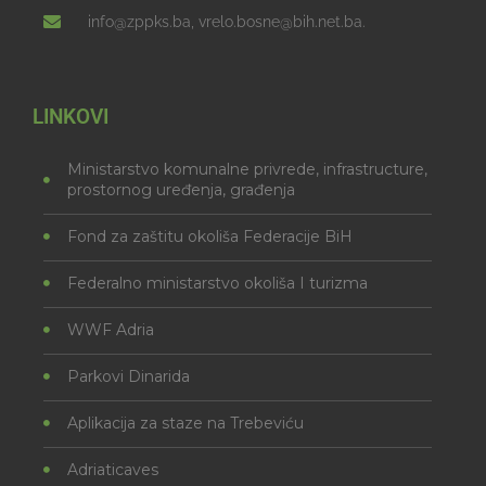
info@zppks.ba, vrelo.bosne@bih.net.ba.
LINKOVI
Ministarstvo komunalne privrede, infrastructure,
prostornog uređenja, građenja
Fond za zaštitu okoliša Federacije BiH
Federalno ministarstvo okoliša I turizma
WWF Adria
Parkovi Dinarida
Aplikacija za staze na Trebeviću
Adriaticaves