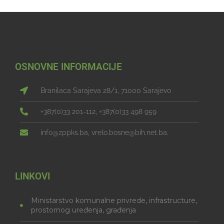
OSNOVNE INFORMACIJE
Branilaca Sarajeva 28/1, 71000 Sarajevo
+387(0)33 201-112, +387(0)33 498 959
info@zppks.ba, vrelo.bosne@bih.net.ba.
LINKOVI
Ministarstvo komunalne privrede, infrastructure,
prostornog uređenja, građenja