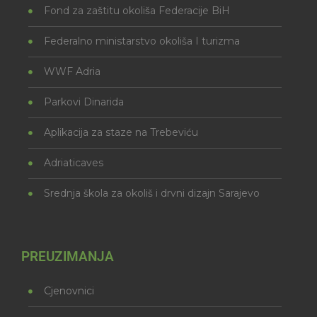
Fond za zaštitu okoliša Federacije BiH
Federalno ministarstvo okoliša I turizma
WWF Adria
Parkovi Dinarida
Aplikacija za staze na Trebeviću
Adriaticaves
Srednja škola za okoliš i drvni dizajn Sarajevo
PREUZIMANJA
Cjenovnici