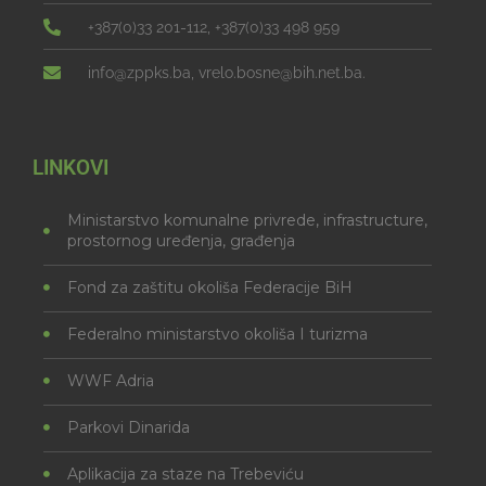
+387(0)33 201-112, +387(0)33 498 959
info@zppks.ba, vrelo.bosne@bih.net.ba.
LINKOVI
Ministarstvo komunalne privrede, infrastructure,
prostornog uređenja, građenja
Fond za zaštitu okoliša Federacije BiH
Federalno ministarstvo okoliša I turizma
WWF Adria
Parkovi Dinarida
Aplikacija za staze na Trebeviću