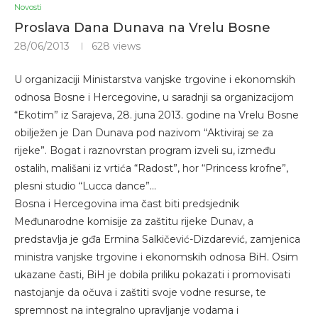
Novosti
Proslava Dana Dunava na Vrelu Bosne
28/06/2013
628
views
U organizaciji Ministarstva vanjske trgovine i ekonomskih
odnosa Bosne i Hercegovine, u saradnji sa organizacijom
“Ekotim” iz Sarajeva, 28. juna 2013. godine na Vrelu Bosne
obilježen je Dan Dunava pod nazivom “Aktiviraj se za
rijeke”. Bogat i raznovrstan program izveli su, između
ostalih, mališani iz vrtića “Radost”, hor “Princess krofne”,
plesni studio “Lucca dance”…
Bosna i Hercegovina ima čast biti predsjednik
Međunarodne komisije za zaštitu rijeke Dunav, a
predstavlja je gđa Ermina Salkičević-Dizdarević, zamjenica
ministra vanjske trgovine i ekonomskih odnosa BiH. Osim
ukazane časti, BiH je dobila priliku pokazati i promovisati
nastojanje da očuva i zaštiti svoje vodne resurse, te
spremnost na integralno upravljanje vodama i