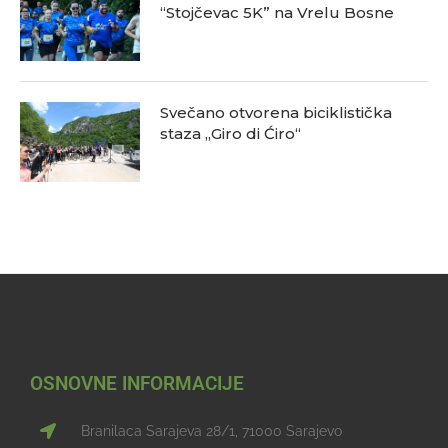
“Stojčevac 5K” na Vrelu Bosne
Svečano otvorena biciklistička
staza „Giro di Ćiro“
OSNOVNE INFORMACIJE
Branilaca Sarajeva 28/1, 71000 Sarajevo