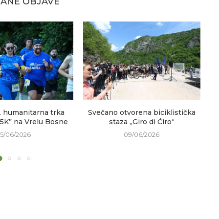
ANE OBJAVE
. humanitarna trka
Svečano otvorena biciklistička
V
 5K” na Vrelu Bosne
staza „Giro di Ćiro“
15/06/2026
09/06/2026