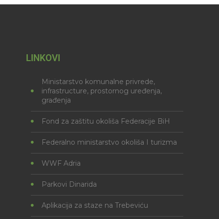
LINKOVI
Ministarstvo komunalne privrede,
infrastructure, prostornog uređenja,
građenja
Fond za zaštitu okoliša Federacije BiH
Federalno ministarstvo okoliša I turizma
WWF Adria
Parkovi Dinarida
Aplikacija za staze na Trebeviću