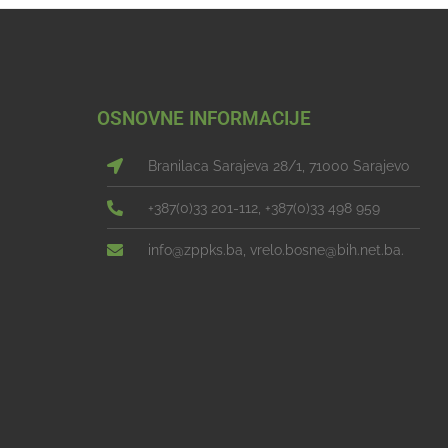
OSNOVNE INFORMACIJE
Branilaca Sarajeva 28/1, 71000 Sarajevo
+387(0)33 201-112, +387(0)33 498 959
info@zppks.ba, vrelo.bosne@bih.net.ba.