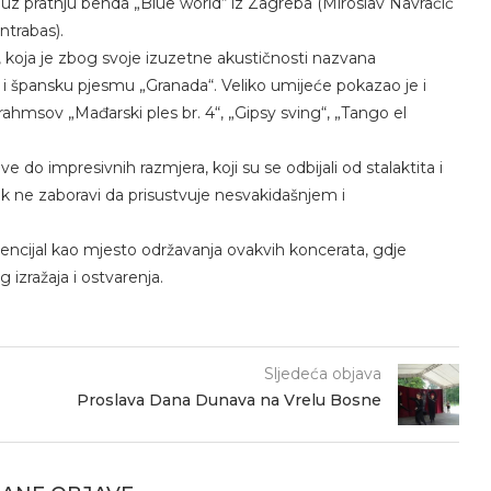
 uz pratnju benda „Blue world“ iz Zagreba (Miroslav Navračić
ntrabas).
e, koja je zbog svoje izuzetne akustičnosti nazvana
i i špansku pjesmu „Granada“. Veliko umijeće pokazao je i
Brahmsov „Mađarski ples br. 4“, „Gipsy sving“, „Tango el
do impresivnih razmjera, koji su se odbijali od stalaktita i
tak ne zaboravi da prisustvuje nesvakidašnjem i
otencijal kao mjesto održavanja ovakvih koncerata, gdje
izražaja i ostvarenja.
Sljedeća objava
Proslava Dana Dunava na Vrelu Bosne