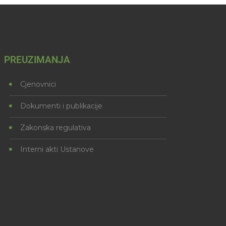
PREUZIMANJA
Cjenovnici
Dokumenti i publikacije
Zakonska regulativa
Interni akti Ustanove