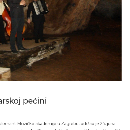
rskoj pećini
e diplomant Muzičke akademije u Zagrebu, održao je 24. juna