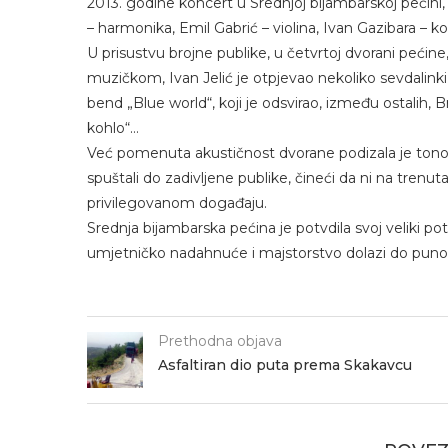
2013. godine koncert u Srednjoj bijambarskoj pećini,
– harmonika, Emil Gabrić – violina, Ivan Gazibara – ko
U prisustvu brojne publike, u četvrtoj dvorani pećin
muzičkom, Ivan Jelić je otpjevao nekoliko sevdalink
bend „Blue world“, koji je odsvirao, između ostalih, 
kohlo“…
Već pomenuta akustičnost dvorane podizala je tonove 
spuštali do zadivljene publike, čineći da ni na trenu
privilegovanom događaju.
Srednja bijambarska pećina je potvdila svoj veliki p
umjetničko nadahnuće i majstorstvo dolazi do punog 
Prethodna objava
Asfaltiran dio puta prema Skakavcu