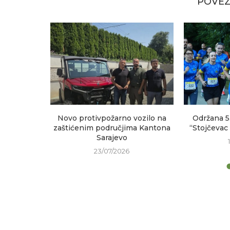
POVEZ
sastanak
Novo protivpožarno vozilo na
Održana 5
h područja
zaštićenim područjima Kantona
“Stojčevac
Sarajevo
23/07/2026