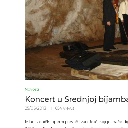
Novosti
Koncert u Srednjoj bijamba
25/06/2013
654
views
Mladi zenički operni pjevač Ivan Jelić, koji je inač