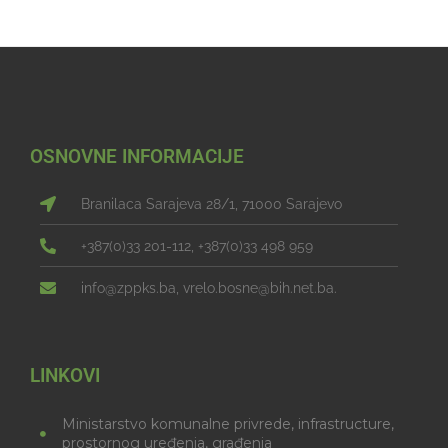
OSNOVNE INFORMACIJE
Branilaca Sarajeva 28/1, 71000 Sarajevo
+387(0)33 201-112, +387(0)33 498 959
info@zppks.ba, vrelo.bosne@bih.net.ba.
LINKOVI
Ministarstvo komunalne privrede, infrastructure,
prostornog uređenja, građenja