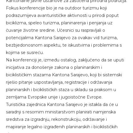
Kantonalne javne ustanove za zaštićena prirodna područja.
Fokus konferencije bio je na outdoor turizmu koji
podrazumijeva avanturističke aktivnosti u prirodi poput
biciklizma, speleo turizma, planinarenja i penjanja uz
čuvanje životne sredine. Učesnici su raspravljali o
potencijalima Kantona Sarajevo za ovakav vid turizma,
bezbjedonosnom aspektu, te iskustvima i problemima s
kojima se susreću.
Na konferenciji je, između ostalog, zaključeno da se uputi
inicijativa za donošenje zakona o planinarskim i
biciklističkim stazama Kantona Sarajevo, koji bi sistemski
riješio pitanje uspostavljanja, registracije i održavanja
planinarskih i biciklističkih staza u skladu sa praksom u
zemljama Evropske unije i jugoistočne Evrope.
Turistička zajednica Kantona Sarajevo je istakla da će u
saradnji s resornim ministarstvom planirati namjenska
sredstva za izgradnju, rekonstrukciju, održavanje i
mapiranje legalno izgrađenih planinarskih i biciklističkih