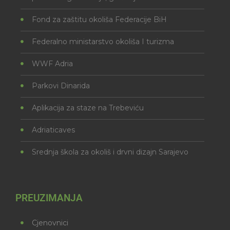
Fond za zaštitu okoliša Federacije BiH
Federalno ministarstvo okoliša I turizma
WWF Adria
Parkovi Dinarida
Aplikacija za staze na Trebeviću
Adriaticaves
Srednja škola za okoliš i drvni dizajn Sarajevo
PREUZIMANJA
Cjenovnici