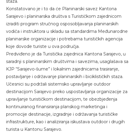
staza.
Konstatovano je i to da će Planinarski savez Kantona
Sarajevo i planinarska društva s Turističkom zajednicom
izraditi program stručnog osposobljavanja planinarskih
vodiča i instruktora u skladu sa standardima Međunarodne
planinarske organizacije i potrebama turističkih agencija
koje dovode turiste u ova područja.
Predviđeno je da Turistička zajednica Kantona Sarajevo, u
saradnji s planinarskim društvima i savezima, usaglašava sa
KJP “Sarajevo-šume” i lokalnim zajednicama trasiranje,
postavljanje i održavanje planinarskih i biciklističkih staza.
Učesnici su podržali sistemsko upravljanje outdoor
destinacijom Sarajevo preko uspostavljanja organizacije za
upravljanje turističkom destinacijom, te obezbjeđenja
kontinuiranog finansiranja planskog marketinga i
promocije destinacije, izgradnje i održavanja turističke
infrastrukture, kao i analiziranja iskustava outdoor i drugih
turista u Kantonu Sarajevo.