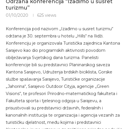
Održana konferencija “Izađimo u susret
turizmu”
01/10/2020
625
views
Konferencija pod nazivom „Izađimo u susret turizmu“
održana je 30. septembra u hotelu „Hills“ na Ilidži.
Konferenciju je organizovala Turistička zajednica Kantona
Sarajevo kao dio programskih aktivnosti povodom
obilježavanja Svjetskog dana turizma. Panelisti
konferencije bili su predstavnici Planinarskog saveza
Kantona Sarajevo, Udruženja brdskih biciklista, Gorske
službe spašavanja Sarajevo, Turističke organizacije
„Jahorina“, Sarajevo Outdoor Cityja, agencije „Green
Visions“, te profesori Prirodno-matematičkog fakulteta i
Fakulteta sporta i tjelesnog odgoja u Sarajevu, a
prisustvovali su predstavnici državnih, federalnih i
kanonalnih institucija te organizacija i agencija vezanih za
turističku djelatnost, među kojima i predstavnici