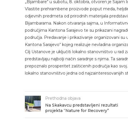
„Bijambare“ u subotu, 8. oktobra, otvoren je Sajam l
Vlastite prehrambene proizvode poput meda, heljdinog
odjevnih predmeta od prirodnih materijala predstavili 
Bijambarama. Nakon otvaranja sajma, u Informativn
područjima Kantona Sarajevo te su prikazani nagrađ
područja. Predavanje i prikazivanje organizovani su 
Kantona Sarajevo“ kojeg realizuje nevladina organiza
Cilj Ustanove je uključiti lokalno stanovništvo u rad 
predstavljaju najbolji način saradnje s njima. Ta sara
prepoznalo prosperitet zaštićenih područja kao svoj.
lokalno stanovništvo jedna od najzainteresovanijih st
Prethodna objava
Na Skakavcu predstavljeni rezultati
projekta “Nature for Recovery”