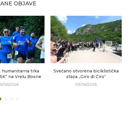
ANE OBJAVE
. humanitarna trka
Svečano otvorena biciklistička
V
 5K” na Vrelu Bosne
staza „Giro di Ćiro“
15/06/2026
09/06/2026