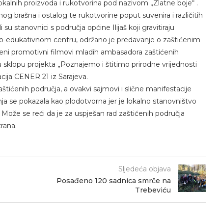
okalnih proizvoda i rukotvorina pod nazivom „Zlatne boje“ .
 brašna i ostalog te rukotvorine poput suvenira i različitih
su stanovnici s područja općine Ilijaš koji gravitiraju
o-edukativnom centru, održano je predavanje o zaštićenim
eni promotivni filmovi mladih ambasadora zaštićenih
u sklopu projekta „Poznajemo i štitimo prirodne vrijednosti
cija CENER 21 iz Sarajeva.
zaštićenih područja, a ovakvi sajmovi i slične manifestacije
dnja se pokazala kao plodotvorna jer je lokalno stanovništvo
 Može se reći da je za uspješan rad zaštićenih područja
rana.
Sljedeća objava
Posađeno 120 sadnica smrče na
Trebeviću