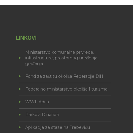
LINKOVI
Ministarstvo komunalne privrede,
infrastructure, prostornog uređenja,
građenja
Fond za zaštitu okoliša Federacije BiH
Federalno ministarstvo okoliša I turizma
WWF Adria
Parkovi Dinarida
Aplikacija za staze na Trebeviću