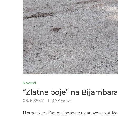
Novosti
“Zlatne boje” na Bijamba
08/10/2022
3,7K
views
U organizaciji Kantonalne javne ustanove za zaštiće