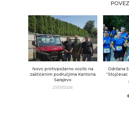
POVEZ
sastanak
Novo protivpožarno vozilo na
Održana 5
h područja
zaštićenim područjima Kantona
“Stojčevac
Sarajevo
23/07/2026