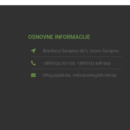
OSNOVNE INFORMACIJE
Branilaca Sarajeva 28/1, 71000 Sarajevo
+387(0)33 201-112, +387(0)33 498 959
info@zppks.ba, vrelo.bosne@bih.net.ba.