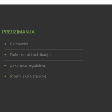
PREUZIMANJA
Cjenovnici
Dokumenti i publikacije
Zakonska regulativa
Interni akti Ustanove