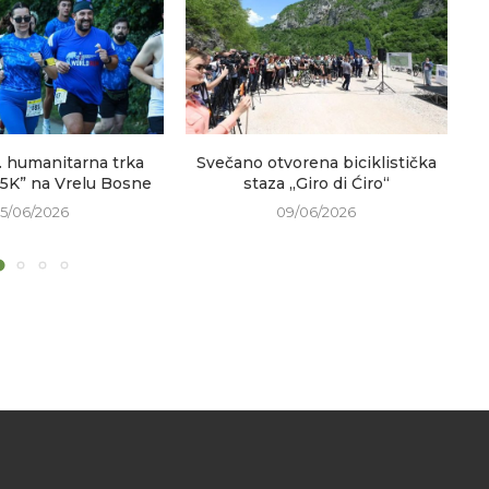
. humanitarna trka
Svečano otvorena biciklistička
V
 5K” na Vrelu Bosne
staza „Giro di Ćiro“
15/06/2026
09/06/2026