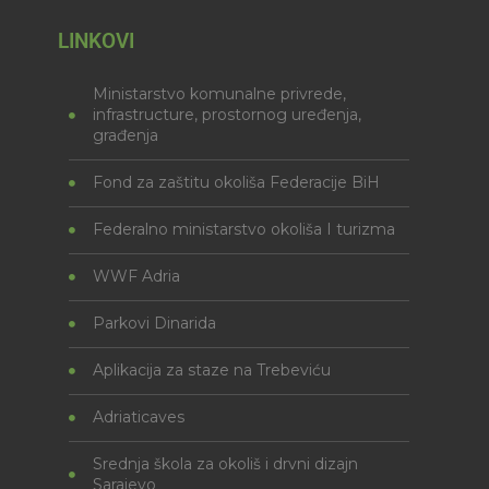
LINKOVI
Ministarstvo komunalne privrede,
infrastructure, prostornog uređenja,
građenja
Fond za zaštitu okoliša Federacije BiH
Federalno ministarstvo okoliša I turizma
WWF Adria
Parkovi Dinarida
Aplikacija za staze na Trebeviću
Adriaticaves
Srednja škola za okoliš i drvni dizajn
Sarajevo