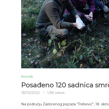
Novosti
Posađeno 120 sadnica smr
18/10/2022
1,9K
views
Na području Zaštićenog pejzaža “Trebević”, 18. okto