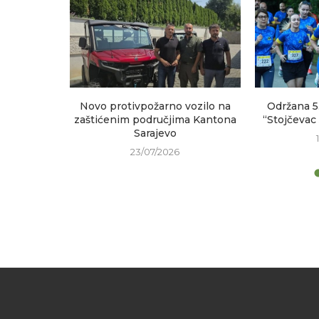
sastanak
Novo protivpožarno vozilo na
Održana 5
h područja
zaštićenim područjima Kantona
“Stojčevac
Sarajevo
23/07/2026