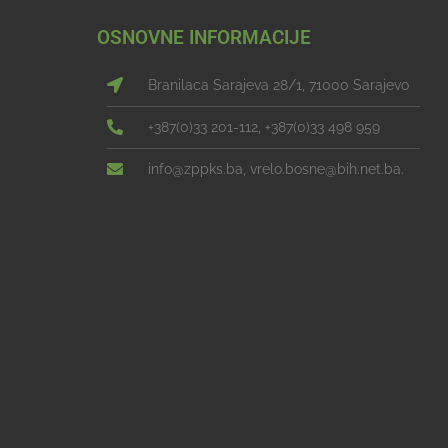
OSNOVNE INFORMACIJE
Branilaca Sarajeva 28/1, 71000 Sarajevo
+387(0)33 201-112, +387(0)33 498 959
info@zppks.ba, vrelo.bosne@bih.net.ba.