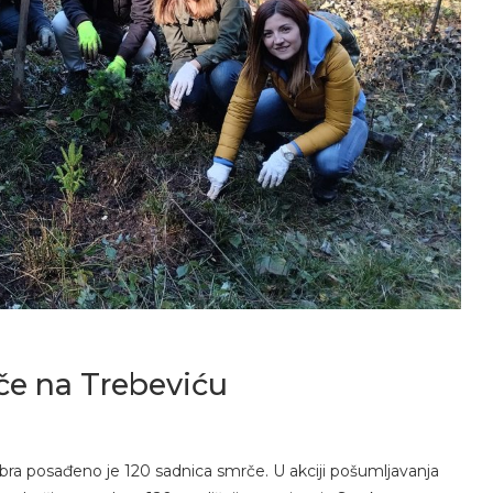
če na Trebeviću
bra posađeno je 120 sadnica smrče. U akciji pošumljavanja