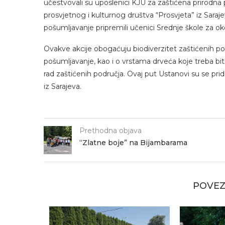
učestvovali su uposlenici KJU za zaštićena prirodn
prosvjetnog i kulturnog društva “Prosvjeta” iz Saraj
pošumljavanje pripremili učenici Srednje škole za okoli
Ovakve akcije obogaćuju biodiverzitet zaštićenih pod
pošumljavanje, kao i o vrstama drveća koje treba bit
rad zaštićenih područja. Ovaj put Ustanovi su se pridr
iz Sarajeva.
Prethodna objava
“Zlatne boje” na Bijambarama
POVEZ