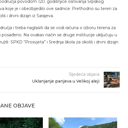
a područja povodom 120. godišnjice osnivanja Srpskog
eva koje je i obezbijedilo ove sadnice. Prethodno su teren za
š i drvni dizajn iz Sarajeva.
ručja i treba naglasiti da se vodi računa o izboru terena za
i posađeno. Na ovakav način se druge institucije uključuju u
užili SPKD “Prosvjeta” i Srednja škola za okoliš i drvni dizajn
Sljedeća objava
Uklanjanje panjeva u Velikoj aleji
ANE OBJAVE