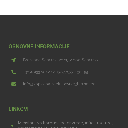
OSNOVNE INFORMACIJE
Branilaca Sarajeva 28/1, 71000 Sarajevo
+387(0)33 201-112, +387(0)33 498 959
info@zppks.ba, vrelo.bosne@bih.net.ba.
LINKOVI
Ministarstvo komunalne privrede, infrastructure,