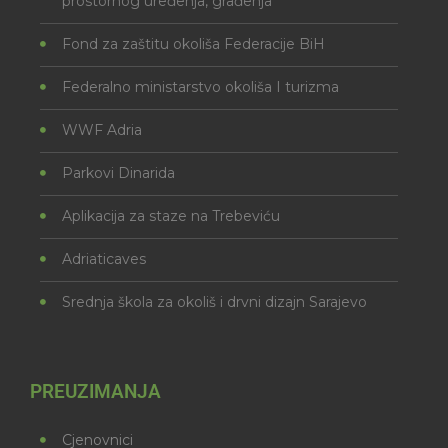
prostornog uređenja, građenja
Fond za zaštitu okoliša Federacije BiH
Federalno ministarstvo okoliša I turizma
WWF Adria
Parkovi Dinarida
Aplikacija za staze na Trebeviću
Adriaticaves
Srednja škola za okoliš i drvni dizajn Sarajevo
PREUZIMANJA
Cjenovnici