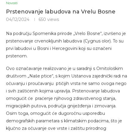
Novosti
Prstenovanje labudova na Vrelu Bosne
04/12/2024
650
views
Na području Spomenika prirode „Vrelo Bosne“, izvršeno je
prstenovanje crvenokljunih labudova (Cygnus olor). To su
prvi labudovi u Bosni i Hercegovini koji su označeni
prstenom.
Ovo označavanje realizovano je u saradnji s Ornitološkim
društvom „Naše ptice“, s kojim Ustanova zajednički radi na
očuvanju i proučavanju ptičijih vrsta ne samo ovoga nego
i svih zaštićenih kojima upravlja. Prstenovanje labudova
omogućit će praćenje njihovog zdravstvenog stanja,
migracijskih putova, područja gniježđenja i zimovanja.
Osim toga, omogućit će dugoročnu usporedbu
demografskih parametara s klimatskim podacima, što je
ključno za očuvanje ove vrste i zaštitu prirodnog