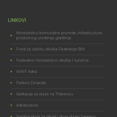
LINKOVI
Ministarstvo komunalne privrede, infrastructure,
prostornog uređenja, građenja
Fond za zaštitu okoliša Federacije BiH
Federalno ministarstvo okoliša I turizma
WWF Adria
Parkovi Dinarida
Aplikacija za staze na Trebeviću
Adriaticaves
Srednja škola za okoliš i drvni dizajn Sarajevo