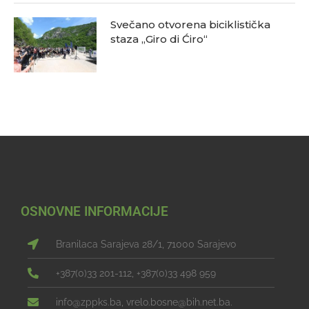
Svečano otvorena biciklistička
staza „Giro di Ćiro“
OSNOVNE INFORMACIJE
Branilaca Sarajeva 28/1, 71000 Sarajevo
+387(0)33 201-112, +387(0)33 498 959
info@zppks.ba, vrelo.bosne@bih.net.ba.