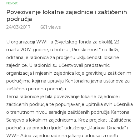
Novosti
Povezivanje lokalne zajednice i zaštićenih
područja
24/03/2017
661
views
U organizaciji WWF-a (Svjetskog fonda za okoliš), 23.
marta 2017. godine, u hotelu „Rimski most“ na Ilidži,
održana je radionica za procjenu uključenosti lokalne
zajednice. U radionici su učestvovali predstavnici
organizacija i mjesnih zajednica koje gravitiraju zaštićenim
područjima kojima upravlja Kantonalna javna ustanova za
zaštićena prirodna područja.
Tema radionice je bila povezivanje lokalne zajednice i
zaštićenih područja te popunjavanje upitnika svih učesnika
o trenutnom nivou saradnje zaštićenih područja Kantona
Sarajevo s lokalnim zajednicama. Kroz projekat „Zaštićena
područja za prirodu i ljude“ udruženje „Parkovi Dinarida“ i
WWF Adria zajedno rade na jačanju odnosa između