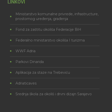
LINKOVI
Ministarstvo komunalne privrede, infrastructure,
prostornog uređenja, građenja
Fond za zaštitu okoliša Federacije BiH
Federalno ministarstvo okoliša I turizma
WWF Adria
Parkovi Dinarida
Aplikacija za staze na Trebeviću
Adriaticaves
Srednja škola za okoliš i drvni dizajn Sarajevo