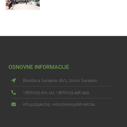
OSNOVNE INFORMACIJE
Branilaca Sarajeva 28/1, 71000 Sarajevo
+387(0)33 201-112, +387(0)33 498 959
info@zppks.ba, vrelo.bosne@bih.net.ba.