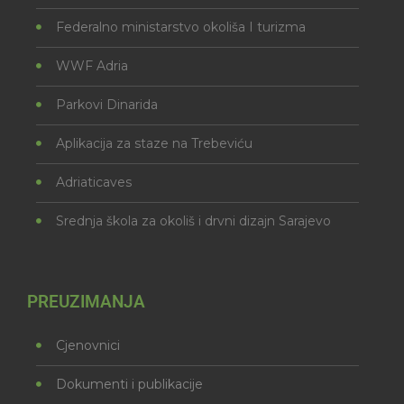
Federalno ministarstvo okoliša I turizma
WWF Adria
Parkovi Dinarida
Aplikacija za staze na Trebeviću
Adriaticaves
Srednja škola za okoliš i drvni dizajn Sarajevo
PREUZIMANJA
Cjenovnici
Dokumenti i publikacije