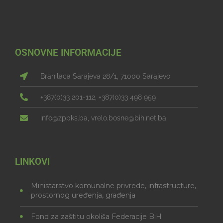
OSNOVNE INFORMACIJE
Branilaca Sarajeva 28/1, 71000 Sarajevo
+387(0)33 201-112, +387(0)33 498 959
info@zppks.ba, vrelo.bosne@bih.net.ba.
LINKOVI
Ministarstvo komunalne privrede, infrastructure,
prostornog uređenja, građenja
Fond za zaštitu okoliša Federacije BiH