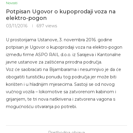
Novosti
Potpisan Ugovor o kupoprodaji voza na
elektro-pogon
03/11/2016
697
views
U prostorijama Ustanove, 3. novembra 2016. godine
potpisan je Ugovor o kupoprodaji voza na elektro-pogon
između firme ASPO RAIL d.o.o. iz Sarajeva i Kantonalne
javne ustanove za zaštićena prirodna područja.
Voz će saobraćati na Bijambarama i nesumnjivo je da će
obogatiti turističku ponudu tog područja jer može biti
korišten i u hladnijim mjesecima. Sastoji se od novog
vučnog vozila – lokomotive sa zatvorenom kabinom i
grijanjem, te tri nova natkrivena i zatvorena vagona s
mogućnošću otvaranja po potrebi.
Prethodna objava