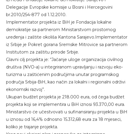
Delegacije Evropske komisije u Bosni i Hercegovini
br.2010/254-877 od 1.12.2010.
Implementator projekta iz BiH je Fondacija lokalne
demokratije sa partnerom Ministarstvom prostornog
uređenja i zaštite okoliša Kantona Sarajevo.Implementator
iz Srbije je Pokret gorana Sremske Mitrovice sa partnerom
Institutom za zaštitu prirode Srbije.
Glavni cilj projekta je: “Jačanje uloge organizacija civilnog
društva (NVO-a) u integriranom upravljanju i razvoju eko-
turizma u zaštićenim područjima unutar programskog
područja Srbija-BiH, kao način za lokalni i regionalni održivi
ekonomski razvoj”.
Ukupan budžet projekta je 218.000 eura, od čega budžet
projekta koji se implementira u BiH iznosi 93.370,00 eura.
Ministarstvo će učestvovati u sufinansiranju projekta u BiH
u iznosu od 16,4% odnosno 15.312,68 eura za 18 mjeseci,
koliko je trajanje projekta.