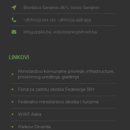
Branilaca Sarajeva 28/1, 71000 Sarajevo
+387(0)33 201-112, +387(0)33 498 959
info@zppks.ba, vrelo.bosne@bih.net.ba.
LINKOVI
Ministarstvo komunalne privrede, infrastructure,
prostornog uređenja, građenja
Fond za zaštitu okoliša Federacije BiH
Federalno ministarstvo okoliša I turizma
WWF Adria
Parkovi Dinarida