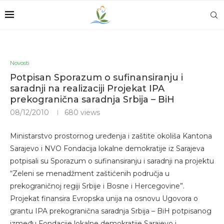
Novosti
Potpisan Sporazum o sufinansiranju i
saradnji na realizaciji Projekat IPA
prekogranična saradnja Srbija – BiH
08/12/2010
680
views
Ministarstvo prostornog uređenja i zaštite okoliša Kantona
Sarajevo i NVO Fondacija lokalne demokratije iz Sarajeva
potpisali su Sporazum o sufinansiranju i saradnji na projektu
“Zeleni se menadžment zaštićenih područja u
prekograničnoj regiji Srbije i Bosne i Hercegovine”.
Projekat finansira Evropska unija na osnovu Ugovora o
grantu IPA prekogranična saradnja Srbija – BiH potpisanog
između Fondacije lokalne demokratije Sarajevo i