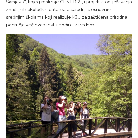
Sarajevo”, kojeg realizuje CENER 21, i projekta obilježavanja
značajnih ekoloških datuma u saradnji s osnovnim i
srednjim školama koji realizuje KJU za zaštićena prirodna
područja već dvanaestu godinu zaredom.