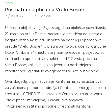
Novosti
Posmatranje ptica na Vrelu Bosne
21/05/2022
15,9K
views
U sklopu obilježavanja Svjetskog dana biološke raznolikosti,
21. maja na Vrelu Bosne održana je praktična edukacija o
bogatoj raznolikosti ptičijih vrsta na području Spomenika
prirode “Vrelo Bosne”. U pratnji ornitologa, učenici osnovne
škole “Vrhbosna” i nešto stariji zainteresovani posjetioci su
imali priliku upoznati se s nekima od 112 vrsta ptica na
Vrelu Bosne, koliko ih je zabilježeno u posljednjem
monitoringu, gledati ih dvogledom i slušati njihov pjev.
Ovaj događaj organizovala je Kantonalna javna ustanova
za zaštićena prirodna područja i Centar za energiju, okolinu
i resurse – CENER 21, u saradnji s Ornitološkim društvom
“Naše ptice” iz Sarajeva, u okviru dva projekta –
“Poznajemo i štitimo prirodne vrijednosti Kantona