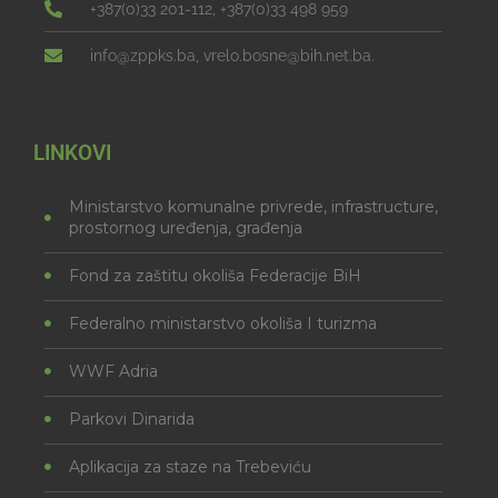
+387(0)33 201-112, +387(0)33 498 959
info@zppks.ba, vrelo.bosne@bih.net.ba.
LINKOVI
Ministarstvo komunalne privrede, infrastructure,
prostornog uređenja, građenja
Fond za zaštitu okoliša Federacije BiH
Federalno ministarstvo okoliša I turizma
WWF Adria
Parkovi Dinarida
Aplikacija za staze na Trebeviću