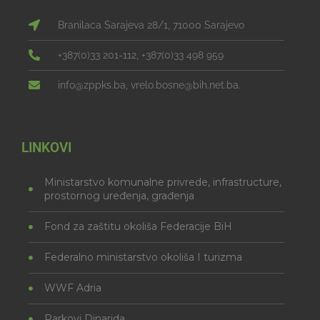
Branilaca Sarajeva 28/1, 71000 Sarajevo
+387(0)33 201-112, +387(0)33 498 959
info@zppks.ba, vrelo.bosne@bih.net.ba.
LINKOVI
Ministarstvo komunalne privrede, infrastructure,
prostornog uređenja, građenja
Fond za zaštitu okoliša Federacije BiH
Federalno ministarstvo okoliša I turizma
WWF Adria
Parkovi Dinarida