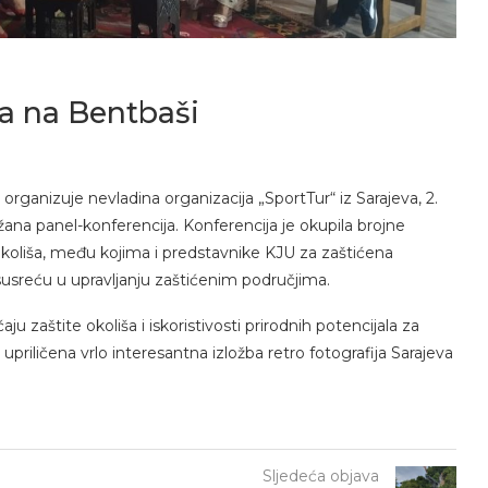
a na Bentbaši
rganizuje nevladina organizacija „SportTur“ iz Sarajeva, 2.
ana panel-konferencija. Konferencija je okupila brojne
e okoliša, među kojima i predstavnike KJU za zaštićena
e susreću u upravljanju zaštićenim područjima.
u zaštite okoliša i iskoristivosti prirodnih potencijala za
upriličena vrlo interesantna izložba retro fotografija Sarajeva
Sljedeća objava