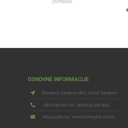
23/07/2026
OSNOVNE INFORMACIJE
Branilaca Sarajeva 28/1, 71000 Sarajevo
+387(0)33 201-112, +387(0)33 498 959
info@zppks.ba, vrelo.bosne@bih.net.ba.