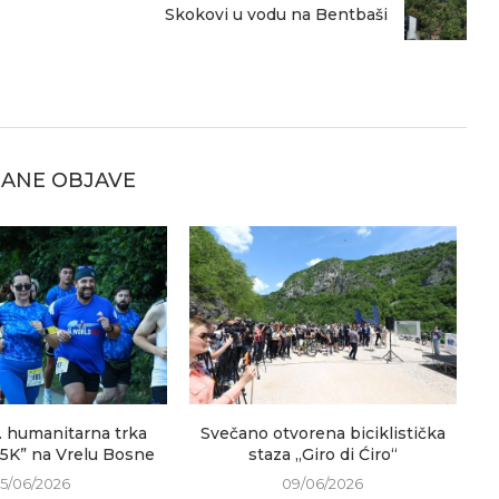
Skokovi u vodu na Bentbaši
ANE OBJAVE
. humanitarna trka
Svečano otvorena biciklistička
V
 5K” na Vrelu Bosne
staza „Giro di Ćiro“
15/06/2026
09/06/2026