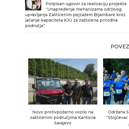
Potpisan ugovor za realizaciju projekta
“Unapređenje mehanizama održivog
upravljanja Zaštićenim pejzažem Bijambare kroz
jačanje kapaciteta KJU za zaštićena prirodna
područja”
POVEZ
sastanak
Novo protivpožarno vozilo na
Održana 5
h područja
zaštićenim područjima Kantona
“Stojčevac
Sarajevo