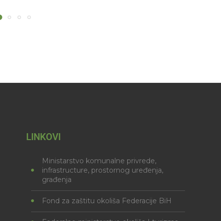
LINKOVI
Ministarstvo komunalne privrede,
infrastructure, prostornog uređenja,
građenja
Fond za zaštitu okoliša Federacije BiH