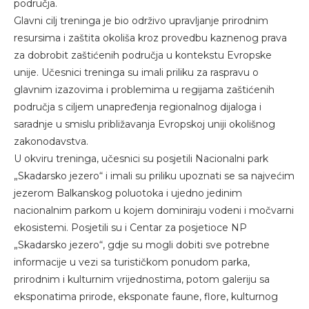
područja.
Glavni cilj treninga je bio održivo upravljanje prirodnim
resursima i zaštita okoliša kroz provedbu kaznenog prava
za dobrobit zaštićenih područja u kontekstu Evropske
unije. Učesnici treninga su imali priliku za raspravu o
glavnim izazovima i problemima u regijama zaštićenih
područja s ciljem unapređenja regionalnog dijaloga i
saradnje u smislu približavanja Evropskoj uniji okolišnog
zakonodavstva.
U okviru treninga, učesnici su posjetili Nacionalni park
„Skadarsko jezero“ i imali su priliku upoznati se sa najvećim
jezerom Balkanskog poluotoka i ujedno jedinim
nacionalnim parkom u kojem dominiraju vodeni i močvarni
ekosistemi. Posjetili su i Centar za posjetioce NP
„Skadarsko jezero“, gdje su mogli dobiti sve potrebne
informacije u vezi sa turističkom ponudom parka,
prirodnim i kulturnim vrijednostima, potom galeriju sa
eksponatima prirode, eksponate faune, flore, kulturnog