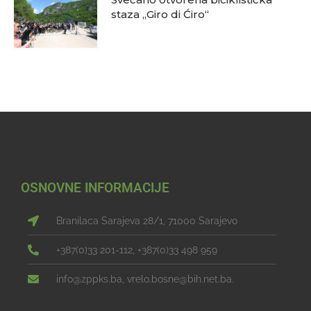
staza „Giro di Ćiro“
OSNOVNE INFORMACIJE
Branilaca Sarajeva 28/1, 71000 Sarajevo
+387(0)33 201-112, +387(0)33 498 959
info@zppks.ba, vrelo.bosne@bih.net.ba.