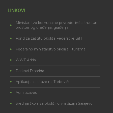
LINKOVI
Ministarstvo komunalne privrede, infrastructure,
prostornog uređenja, građenja
Fond za zaštitu okoliša Federacije BiH
Federalno ministarstvo okoliša I turizma
WWF Adria
Parkovi Dinarida
Aplikacija za staze na Trebeviću
Adriaticaves
Srednja škola za okoliš i drvni dizajn Sarajevo