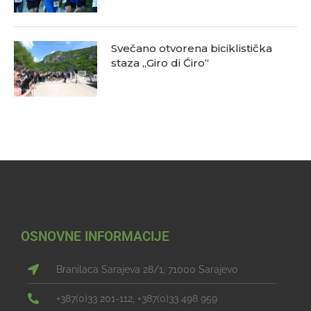
Svečano otvorena biciklistička
staza „Giro di Ćiro“
OSNOVNE INFORMACIJE
Branilaca Sarajeva 28/1, 71000 Sarajevo
+387(0)33 201-112, +387(0)33 498 959