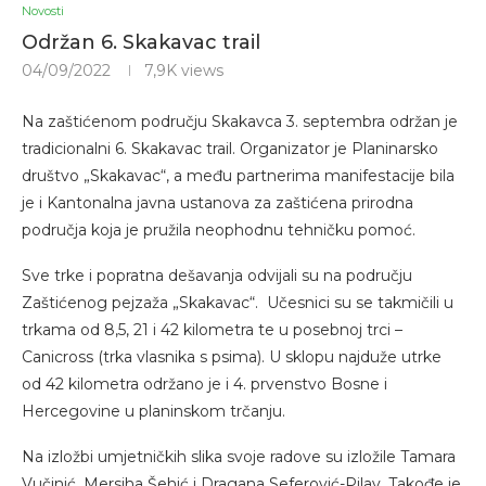
Novosti
Održan 6. Skakavac trail
04/09/2022
7,9K
views
Na zaštićenom području Skakavca 3. septembra održan je
tradicionalni 6. Skakavac trail. Organizator je Planinarsko
društvo „Skakavac“, a među partnerima manifestacije bila
je i Kantonalna javna ustanova za zaštićena prirodna
područja koja je pružila neophodnu tehničku pomoć.
Sve trke i popratna dešavanja odvijali su na području
Zaštićenog pejzaža „Skakavac“. Učesnici su se takmičili u
trkama od 8,5, 21 i 42 kilometra te u posebnoj trci –
Canicross (trka vlasnika s psima). U sklopu najduže utrke
od 42 kilometra održano je i 4. prvenstvo Bosne i
Hercegovine u planinskom trčanju.
Na izložbi umjetničkih slika svoje radove su izložile Tamara
Vučinić, Mersiha Šehić i Dragana Seferović-Pilav. Takođe je