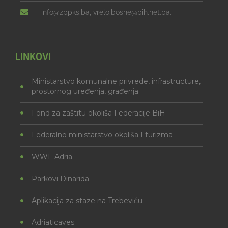
info@zppks.ba, vrelo.bosne@bih.net.ba.
LINKOVI
Ministarstvo komunalne privrede, infrastructure,
prostornog uređenja, građenja
Fond za zaštitu okoliša Federacije BiH
Federalno ministarstvo okoliša I turizma
WWF Adria
Parkovi Dinarida
Aplikacija za staze na Trebeviću
Adriaticaves