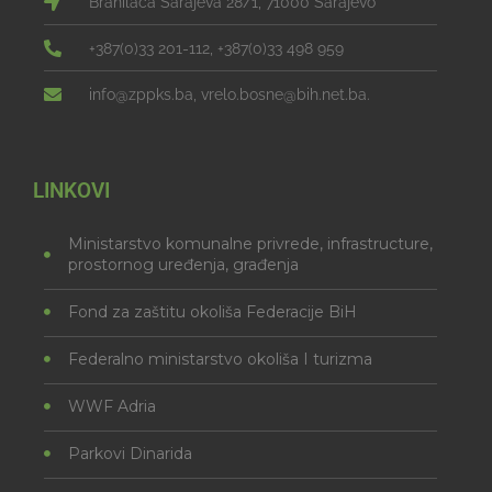
Branilaca Sarajeva 28/1, 71000 Sarajevo
+387(0)33 201-112, +387(0)33 498 959
info@zppks.ba, vrelo.bosne@bih.net.ba.
LINKOVI
Ministarstvo komunalne privrede, infrastructure,
prostornog uređenja, građenja
Fond za zaštitu okoliša Federacije BiH
Federalno ministarstvo okoliša I turizma
WWF Adria
Parkovi Dinarida