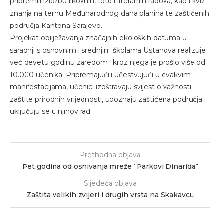
pripremili izložbu likovnih, foto i literarnih radova, kao i kviz
znanja na temu Međunarodnog dana planina te zaštićenih
područja Kantona Sarajevo.
Projekat obilježavanja značajnih ekoloških datuma u
saradnji s osnovnim i srednjim školama Ustanova realizuje
već devetu godinu zaredom i kroz njega je prošlo više od
10.000 učenika. Pripremajući i učestvujući u ovakvim
manifestacijama, učenici izoštravaju svijest o važnosti
zaštite prirodnih vrijednosti, upoznaju zaštićena područja i
uključuju se u njihov rad.
Prethodna objava
Pet godina od osnivanja mreže “Parkovi Dinarida”
Sljedeća objava
Zaštita velikih zvijeri i drugih vrsta na Skakavcu