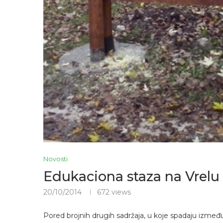
Novosti
Edukaciona staza na Vrelu
20/10/2014
672
views
Pored brojnih drugih sadržaja, u koje spadaju između o