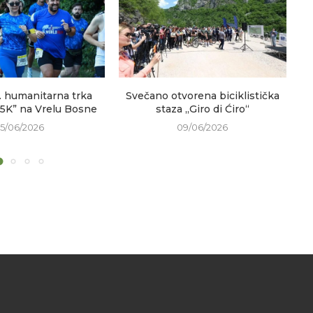
. humanitarna trka
Svečano otvorena biciklistička
V
 5K” na Vrelu Bosne
staza „Giro di Ćiro“
15/06/2026
09/06/2026