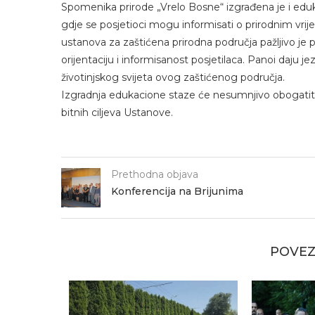
Spomenika prirode „Vrelo Bosne“ izgrađena je i eduk
gdje se posjetioci mogu informisati o prirodnim vr
ustanova za zaštićena prirodna područja pažljivo je pri
orijentaciju i informisanost posjetilaca. Panoi daju j
životinjskog svijeta ovog zaštićenog područja.
Izgradnja edukacione staze će nesumnjivo obogatiti 
bitnih ciljeva Ustanove.
Prethodna objava
Konferencija na Brijunima
POVEZ