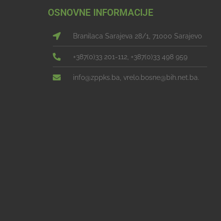
OSNOVNE INFORMACIJE
Branilaca Sarajeva 28/1, 71000 Sarajevo
+387(0)33 201-112, +387(0)33 498 959
info@zppks.ba, vrelo.bosne@bih.net.ba.