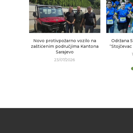
sastanak
Novo protivpožarno vozilo na
Održana 5
h područja
zaštićenim područjima Kantona
“Stojčevac
Sarajevo
23/07/2026