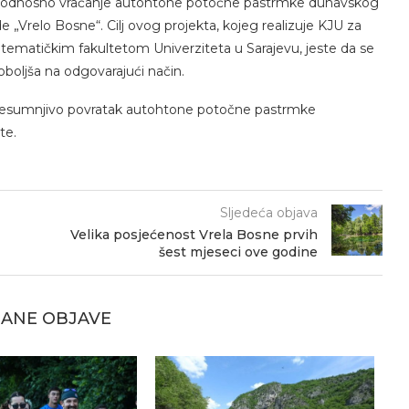
anje odnosno vraćanje autohtone potočne pastrmke dunavskog
e „Vrelo Bosne“. Cilj ovog projekta, kojeg realizuje KJU za
atematičkim fakultetom Univerziteta u Sarajevu, jeste da se
poboljša na odgovarajući način.
e nesumnjivo povratak autohtone potočne pastrmke
ište.
Sljedeća objava
Velika posjećenost Vrela Bosne prvih
šest mjeseci ove godine
ANE OBJAVE