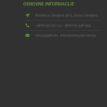
OSNOVNE INFORMACIJE
Branilaca Sarajeva 28/1, 71000 Sarajevo
+387(0)33 201-112, +387(0)33 498 959
info@zppks.ba, vrelo.bosne@bih.net.ba.