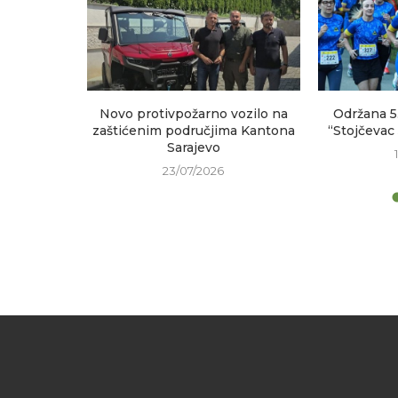
sastanak
Novo protivpožarno vozilo na
Održana 5
h područja
zaštićenim područjima Kantona
“Stojčevac
Sarajevo
23/07/2026