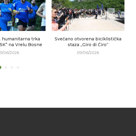
. humanitarna trka
Svečano otvorena biciklistička
V
 5K” na Vrelu Bosne
staza „Giro di Ćiro“
15/06/2026
09/06/2026