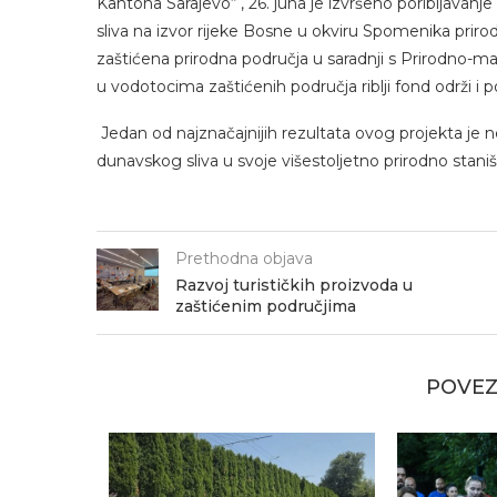
Kantona Sarajevo“ , 26. juna je izvršeno poribljav
sliva na izvor rijeke Bosne u okviru Spomenika prirod
zaštićena prirodna područja u saradnji s Prirodno-m
u vodotocima zaštićenih područja riblji fond održi i 
Jedan od najznačajnijih rezultata ovog projekta j
dunavskog sliva u svoje višestoljetno prirodno stan
Prethodna objava
Razvoj turističkih proizvoda u
zaštićenim područjima
POVEZ