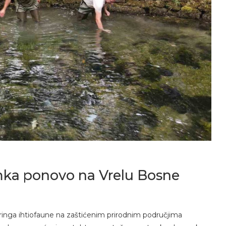
ka ponovo na Vrelu Bosne
inga ihtiofaune na zaštićenim prirodnim područjima