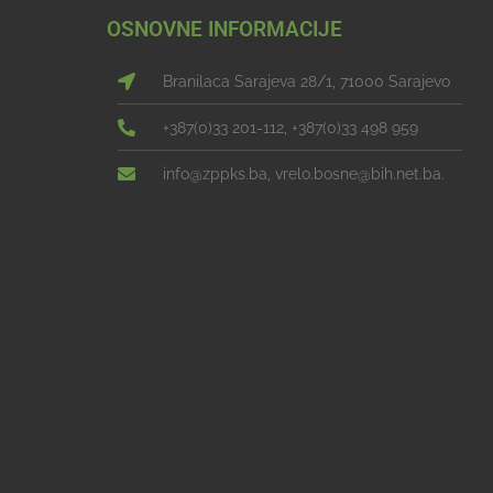
OSNOVNE INFORMACIJE
Branilaca Sarajeva 28/1, 71000 Sarajevo
+387(0)33 201-112, +387(0)33 498 959
info@zppks.ba, vrelo.bosne@bih.net.ba.