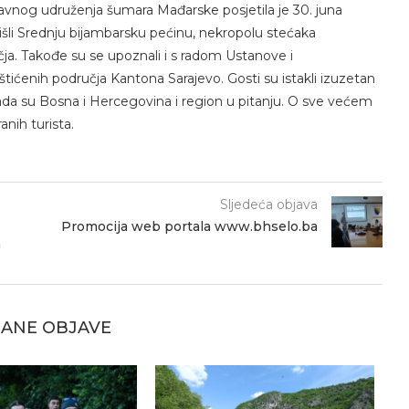
avnog udruženja šumara Mađarske posjetila je 30. juna
išli Srednju bijambarsku pećinu, nekropolu stećaka
čja. Takođe su se upoznali i s radom Ustanove i
tićenih područja Kantona Sarajevo. Gosti su istakli izuzetan
ada su Bosna i Hercegovina i region u pitanju. O sve većem
anih turista.
Sljedeća objava
Promocija web portala www.bhselo.ba
m
ANE OBJAVE