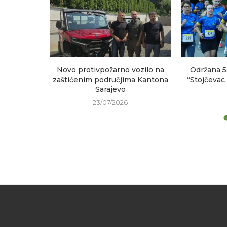
sastanak
Novo protivpožarno vozilo na
Održana 5
h područja
zaštićenim područjima Kantona
“Stojčevac
Sarajevo
23/07/2026