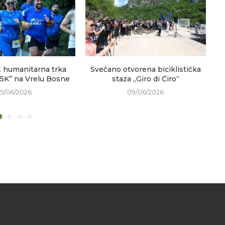
. humanitarna trka
Svečano otvorena biciklistička
V
 5K” na Vrelu Bosne
staza „Giro di Ćiro“
15/06/2026
09/06/2026