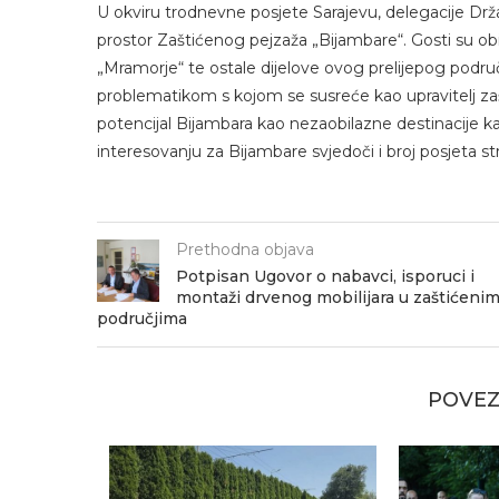
U okviru trodnevne posjete Sarajevu, delegacije Drž
prostor Zaštićenog pejzaža „Bijambare“. Gosti su ob
„Mramorje“ te ostale dijelove ovog prelijepog podru
problematikom s kojom se susreće kao upravitelj zaš
potencijal Bijambara kao nezaobilazne destinacije k
interesovanju za Bijambare svjedoči i broj posjeta str
Prethodna objava
Potpisan Ugovor o nabavci, isporuci i
montaži drvenog mobilijara u zaštićeni
područjima
POVEZ