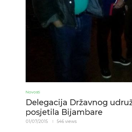
Novosti
Delegacija Državnog udru
posjetila Bijambare
01/07/2015
546
views