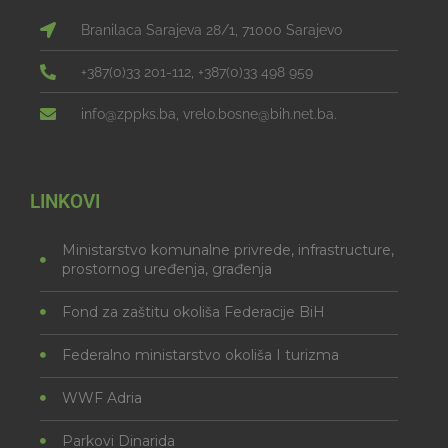
Branilaca Sarajeva 28/1, 71000 Sarajevo
+387(0)33 201-112, +387(0)33 498 959
info@zppks.ba, vrelo.bosne@bih.net.ba.
LINKOVI
Ministarstvo komunalne privrede, infrastructure,
prostornog uređenja, građenja
Fond za zaštitu okoliša Federacije BiH
Federalno ministarstvo okoliša I turizma
WWF Adria
Parkovi Dinarida