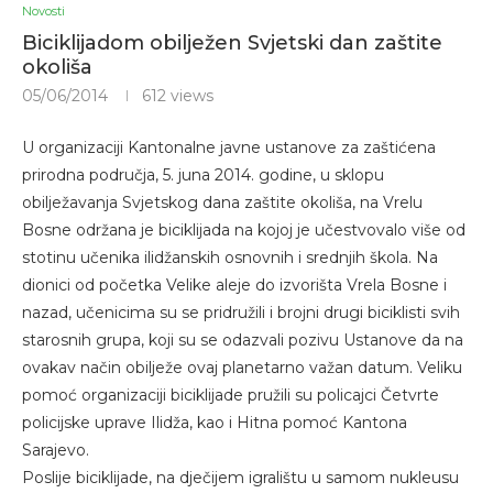
Novosti
Biciklijadom obilježen Svjetski dan zaštite
okoliša
05/06/2014
612
views
U organizaciji Kantonalne javne ustanove za zaštićena
prirodna područja, 5. juna 2014. godine, u sklopu
obilježavanja Svjetskog dana zaštite okoliša, na Vrelu
Bosne održana je biciklijada na kojoj je učestvovalo više od
stotinu učenika ilidžanskih osnovnih i srednjih škola. Na
dionici od početka Velike aleje do izvorišta Vrela Bosne i
nazad, učenicima su se pridružili i brojni drugi biciklisti svih
starosnih grupa, koji su se odazvali pozivu Ustanove da na
ovakav način obilježe ovaj planetarno važan datum. Veliku
pomoć organizaciji biciklijade pružili su policajci Četvrte
policijske uprave Ilidža, kao i Hitna pomoć Kantona
Sarajevo.
Poslije biciklijade, na dječijem igralištu u samom nukleusu