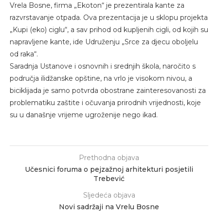
Vrela Bosne, firma „Ekoton“ je prezentirala kante za
razvrstavanje otpada. Ova prezentacija je u sklopu projekta
„Kupi (eko) ciglu“, a sav prihod od kupljenih cigli, od kojih su
napravljene kante, ide Udruženju „Srce za djecu oboljelu
od raka“.
Saradnja Ustanove i osnovnih i srednjih škola, naročito s
područja ilidžanske opštine, na vrlo je visokom nivou, a
biciklijada je samo potvrda obostrane zainteresovanosti za
problematiku zaštite i očuvanja prirodnih vrijednosti, koje
su u današnje vrijeme ugroženije nego ikad.
Prethodna objava
Učesnici foruma o pejzažnoj arhitekturi posjetili
Trebević
Sljedeća objava
Novi sadržaji na Vrelu Bosne